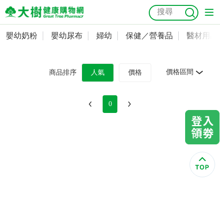
嬰幼奶粉
嬰幼尿布
婦幼
保健／營養品
醫材用品
嬰幼奶粉
會員資料及密碼修改
嬰幼尿布
常用收件人清單
抗菌
尿布
大樹獨家
益生菌
魚油
幼兒米餅
貓砂
價格區間
商品排序
人氣
價格
奶瓶奶嘴
婦幼
訂單查詢
0
保健／營養品
收藏清單
醫材用品
紅利點數查詢
成人照護
購物金查詢
美容／個人清潔
優惠券領取