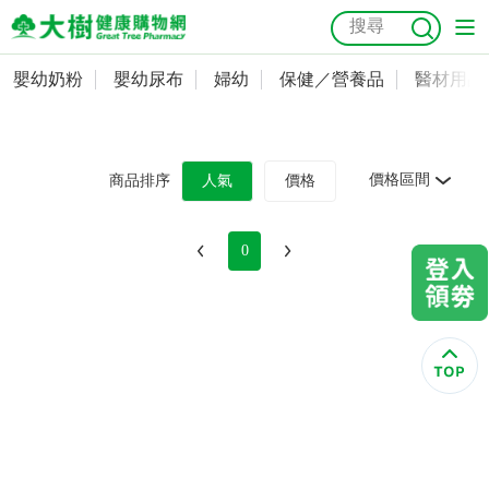
嬰幼奶粉
嬰幼尿布
婦幼
保健／營養品
醫材用品
嬰幼奶粉
會員資料及密碼修改
嬰幼尿布
常用收件人清單
抗菌
尿布
大樹獨家
益生菌
魚油
幼兒米餅
貓砂
價格區間
商品排序
人氣
價格
奶瓶奶嘴
婦幼
訂單查詢
0
保健／營養品
收藏清單
醫材用品
紅利點數查詢
成人照護
購物金查詢
美容／個人清潔
優惠券領取