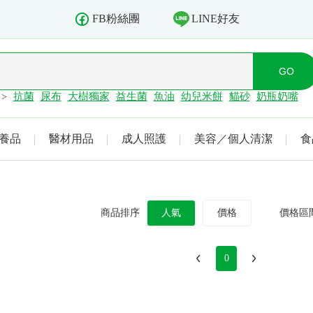
LINE好友
FB粉絲團
抗菌
尿布
大樹獨家
益生菌
魚油
幼兒米餅
貓砂
奶瓶奶嘴
>
養品
醫材用品
成人照護
美容／個人清潔
食
商品排序
人氣
價格
價格區
0