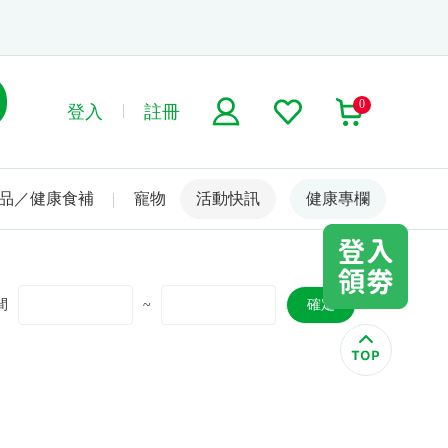
0
登入
註冊
品／健康食補
寵物
活動快訊
名人嚴選
健康專欄
間
~
確定