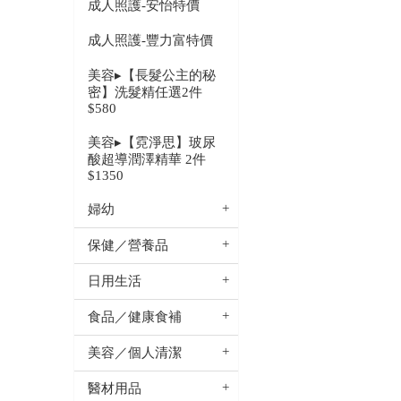
成人照護-安怡特價
成人照護-豐力富特價
美容▸【長髮公主的秘
密】洗髮精任選2件
$580
美容▸【霓淨思】玻尿
酸超導潤澤精華 2件
$1350
婦幼
保健／營養品
日用生活
食品／健康食補
美容／個人清潔
醫材用品