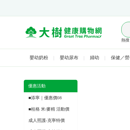
熱搜 
嬰幼奶粉
嬰幼尿布
婦幼
保健／營
優惠活動
■添寧｜優惠價08
■桂格 米/麥精 活動價
成人照護-克寧特價