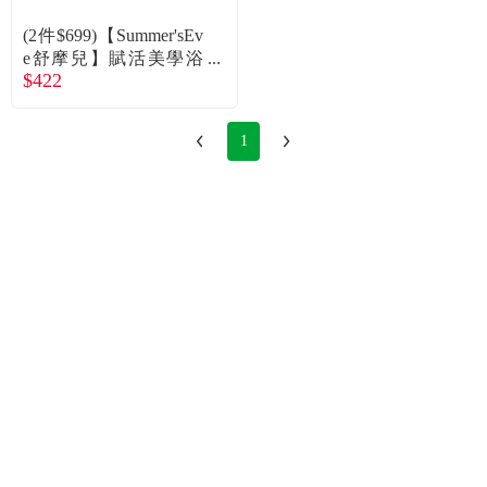
食品／健康食補
優惠券查詢
(2件$699)【Summer'sEv
e舒摩兒】賦活美學浴
寵物
登入
$422
潔露(237ml)全肌防護
名人嚴選
1
優惠活動
關於我們
合作提案
購物流程
會員專區