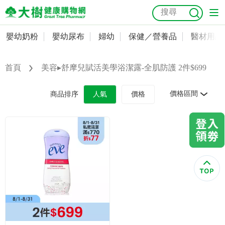
嬰幼奶粉
嬰幼尿布
婦幼
保健／營養品
醫材用品
嬰幼奶粉
會員資料及密碼修改
嬰幼尿布
常用收件人清單
首頁
美容▸舒摩兒賦活美學浴潔露-全肌防護 2件$699
抗菌
尿布
大樹獨家
益生菌
魚油
幼兒米餅
貓砂
奶瓶奶嘴
婦幼
訂單查詢
價格區間
商品排序
人氣
價格
保健／營養品
收藏清單
醫材用品
紅利點數查詢
成人照護
購物金查詢
美容／個人清潔
優惠券領取