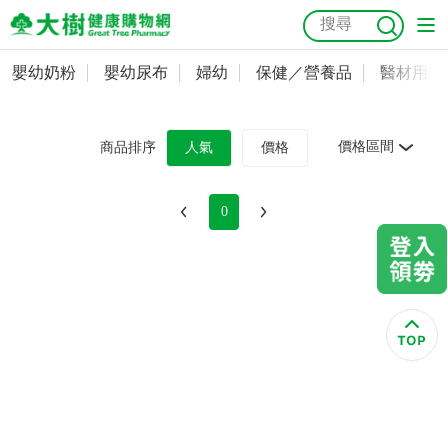
嬰幼奶粉
嬰幼尿布
婦幼
保健／營養品
醫材用品
嬰幼奶粉
會員資料及密碼修改
嬰幼尿布
常用收件人清單
抗菌
尿布
大樹獨家
益生菌
魚油
幼兒米餅
貓砂
價格區間
商品排序
人氣
價格
奶瓶奶嘴
婦幼
訂單查詢
0
保健／營養品
收藏清單
醫材用品
紅利點數查詢
成人照護
購物金查詢
美容／個人清潔
優惠券領取