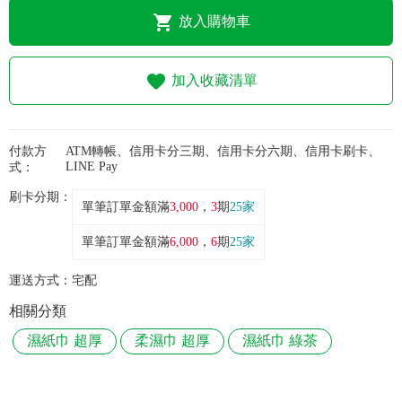
常見問題
放入購物車
折價券、紅利說明
加入收藏清單
付款方
ATM轉帳、信用卡分三期、信用卡分六期、信用卡刷卡、
LINE Pay
式：
刷卡分期：
單筆訂單金額滿
3,000
，
3
期
25家
單筆訂單金額滿
6,000
，
6
期
25家
運送方式：
宅配
相關分類
濕紙巾 超厚
柔濕巾 超厚
濕紙巾 綠茶