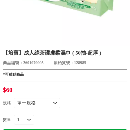
食品／健康食補
優惠券查詢
寵物
登入
名人嚴選
優惠活動
【培寶】成人綠茶護膚柔濕巾 ( 50抽-超厚 )
商品編號：2601070005
原始貨號：128985
關於我們
*可積點商品
合作提案
$60
購物流程
規格
會員專區
數量