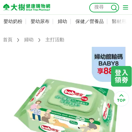
嬰幼奶粉
嬰幼尿布
婦幼
保健／營養品
醫材用品
嬰幼奶粉
會員資料及密碼修改
嬰幼尿布
常用收件人清單
首頁
婦幼
主打活動
抗菌
尿布
大樹獨家
益生菌
魚油
幼兒米餅
貓砂
奶瓶奶嘴
婦幼
訂單查詢
保健／營養品
收藏清單
醫材用品
紅利點數查詢
成人照護
購物金查詢
美容／個人清潔
優惠券領取