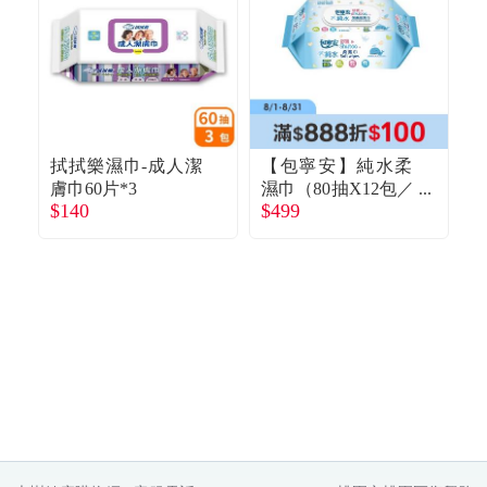
拭拭樂濕巾-成人潔
【包寧安】純水柔
膚巾60片*3
濕巾（80抽X12包／
$140
$499
$
箱）廠商直送