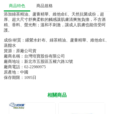
商品特色
商品規格
添加綠茶精油、蘆薈精華、維他命E、天然抗菌成份，超
厚、超大尺寸舒爽柔軟的觸感讓肌膚清爽無負擔，不含酒
精、香料、螢光劑；溫和不刺激，讓成人肌膚也能倍受呵
護。
成份/材質：縲縈水針布、綠茶精油、蘆薈精華、維他命E、
蒸餾水
貨源：原廠公司貨
廠商名稱：台灣培寶股份有限公司
廠商地址：新北市五股區五權六路32號
廠商電話：02-22980975
原產地：中國
保存期限：1095日
相關商品