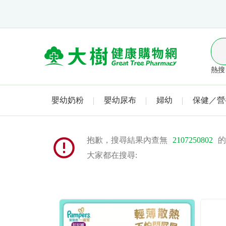
熱搜 
嬰幼奶粉
嬰幼尿布
婦幼
保健／營
抱歉，搜尋結果內查無
2107250802
的
大家都在搜尋: