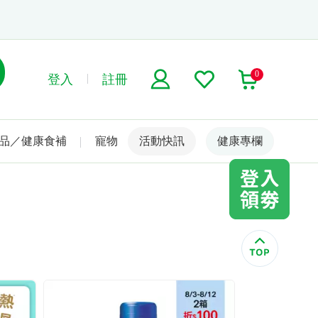
0
登入
註冊
品／健康食補
寵物
活動快訊
名人嚴選
健康專欄