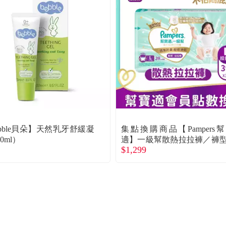
ebble貝朵】天然乳牙舒緩凝
集點換購商品【Pampers
0ml）
適】一級幫散熱拉拉褲／褲
$1,299
尿褲（L 117片／箱）