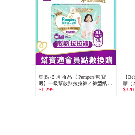
集點換購商品【Pampers幫寶
【B
適】一級幫散熱拉拉褲／褲型紙
膠（2
$1,299
$320
尿褲（XL 90片／箱）