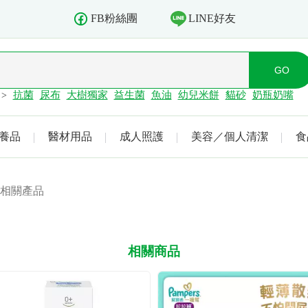
LINE好友
FB粉絲團
抗菌
尿布
大樹獨家
益生菌
魚油
幼兒米餅
貓砂
奶瓶奶嘴
>
養品
醫材用品
成人照護
美容／個人清潔
食
相關產品
相關商品