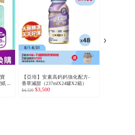
幫寶
【亞培】安素高鈣鈣強化配方-
集點換購商品
型紙
香草減甜（237mlX24罐X2箱）
適】一級幫
$3,500
$1,299
尿褲（L+ 1
$4,320