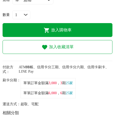
常見問題
數量
折價券、紅利說明
放入購物車
加入收藏清單
付款方
ATM轉帳、信用卡分三期、信用卡分六期、信用卡刷卡、
LINE Pay
式：
刷卡分期：
單筆訂單金額滿
3,000
，
3
期
25家
單筆訂單金額滿
6,000
，
6
期
25家
運送方式：
超取、宅配
相關分類