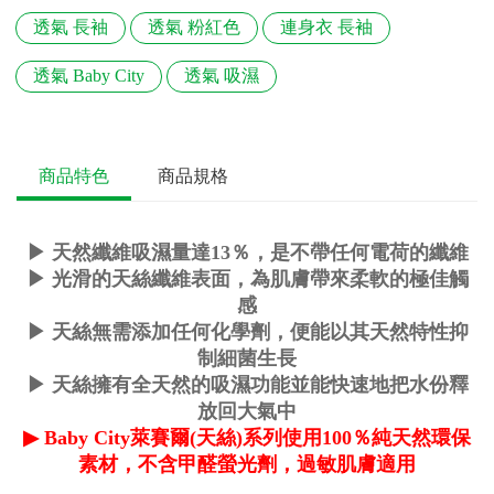
透氣 長袖
透氣 粉紅色
連身衣 長袖
透氣 Baby City
透氣 吸濕
商品特色
商品規格
▶ 天然纖維吸濕量達13％，是不帶任何電荷的纖維
▶ 光滑的天絲纖維表面，為肌膚帶來柔軟的極佳觸
感
▶ 天絲無需添加任何化學劑，便能以其天然特性抑
制細菌生長
▶ 天絲擁有全天然的吸濕功能並能快速地把水份釋
放回大氣中
▶ Baby City萊賽爾(天絲)系列使用100％純天然環保
素材，不含甲醛螢光劑，過敏肌膚適用