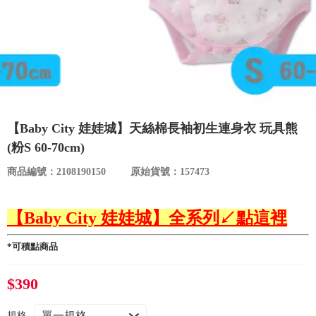
食品／健康食補
優惠券查詢
寵物
登入
名人嚴選
優惠活動
【Baby City 娃娃城】天絲棉長袖初生連身衣 玩具熊
(粉S 60-70cm)
關於我們
商品編號：2108190150
原始貨號：157473
合作提案
【Baby City 娃娃城】全系列↙點這裡
購物流程
*可積點商品
會員專區
$390
規格