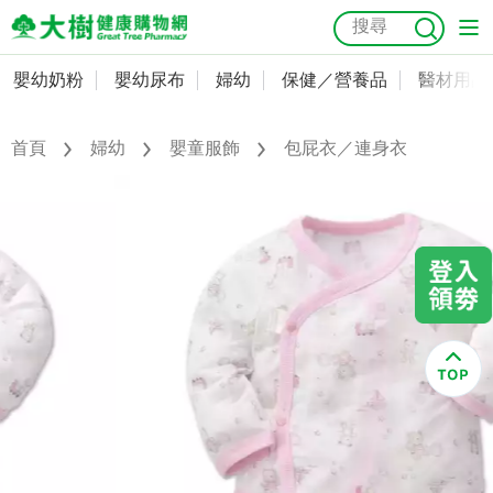
嬰幼奶粉
嬰幼尿布
婦幼
保健／營養品
醫材用品
嬰幼奶粉
會員資料及密碼修改
嬰幼尿布
常用收件人清單
首頁
婦幼
嬰童服飾
包屁衣／連身衣
抗菌
尿布
大樹獨家
益生菌
魚油
幼兒米餅
貓砂
奶瓶奶嘴
婦幼
訂單查詢
保健／營養品
收藏清單
醫材用品
紅利點數查詢
成人照護
購物金查詢
美容／個人清潔
優惠券領取