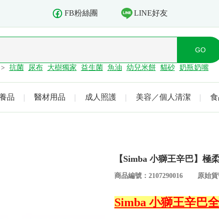
LINE好友
FB粉絲團
抗菌
尿布
大樹獨家
益生菌
魚油
幼兒米餅
貓砂
奶瓶奶嘴
>
養品
醫材用品
成人照護
美容／個人清潔
食
【Simba 小獅王辛巴】極
商品編號：2107290016
原始貨號
Simba 小獅王辛