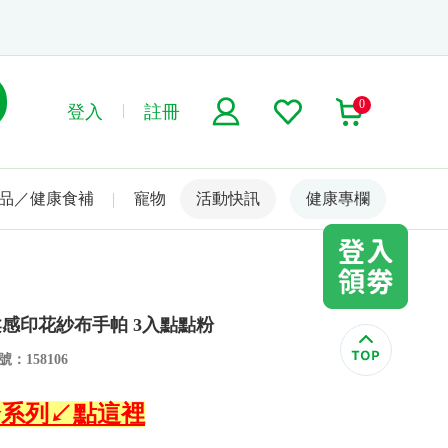
0
登入
註冊
品／健康食補
寵物
活動快訊
名人嚴選
健康專欄
柔感印花紗布手帕 3入點點粉
：158106
巴全系列↙點這裡