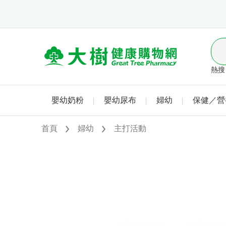
熱搜 
嬰幼奶粉
嬰幼尿布
婦幼
保健／營
首頁
婦幼
主打活動