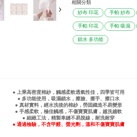
相關分類
紗布 印花
手帕 紗布
手帕 印花
手帕 吸濕
鎖水 多功能
● 上乘高密度棉紗，觸感柔軟透氣性佳，四季皆可用
● 多功能使用，吸濕鎖水，擦臉、擦手、擦口水
● 真材實料，經水洗後的棉紗，勞固織造不易變形
● 手感柔軟，極佳觸感，不傷寶寶肌膚，越洗越軟
● 細緻工法，精製車縫不易脫線，耐洗耐穿
● 通過檢驗，不含甲醛、螢光劑，溫和不傷寶寶肌膚