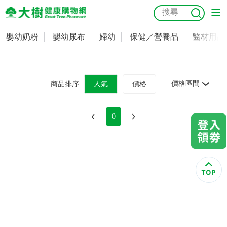
嬰幼奶粉
嬰幼尿布
婦幼
保健／營養品
醫材用品
嬰幼奶粉
會員資料及密碼修改
嬰幼尿布
常用收件人清單
抗菌
尿布
大樹獨家
益生菌
魚油
幼兒米餅
貓砂
價格區間
商品排序
人氣
價格
奶瓶奶嘴
婦幼
訂單查詢
0
保健／營養品
收藏清單
醫材用品
紅利點數查詢
成人照護
購物金查詢
美容／個人清潔
優惠券領取