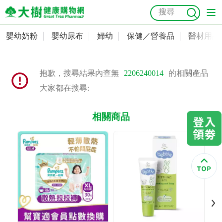
嬰幼奶粉
嬰幼尿布
婦幼
保健／營養品
醫材用品
嬰幼奶粉
會員資料及密碼修改
嬰幼尿布
常用收件人清單
抗菌
尿布
大樹獨家
益生菌
魚油
幼兒米餅
貓砂
抱歉，搜尋結果內查無
2206240014
的相關產品
奶瓶奶嘴
大家都在搜尋:
婦幼
訂單查詢
相關商品
保健／營養品
收藏清單
醫材用品
紅利點數查詢
成人照護
購物金查詢
美容／個人清潔
優惠券領取