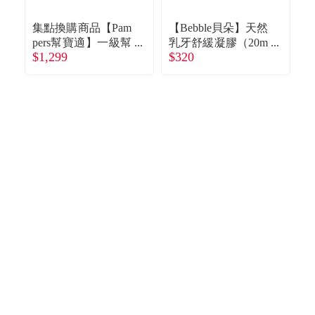
食品／健康食補
優惠券查詢
集點換購商品【Pam
【Bebble貝朵】天然
pers幫寶適】一級幫
乳牙舒緩凝膠（20m
p
寵物
登入
$1,299
$320
$
散熱拉拉褲／褲型
l）
紙尿褲（XL 90片／
紙
名人嚴選
箱）
優惠活動
關於我們
合作提案
購物流程
會員專區