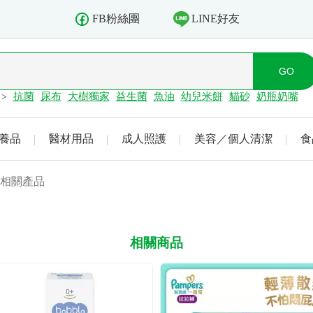
LINE好友
FB粉絲團
抗菌
尿布
大樹獨家
益生菌
魚油
幼兒米餅
貓砂
奶瓶奶嘴
>
養品
醫材用品
成人照護
美容／個人清潔
食
相關產品
相關商品