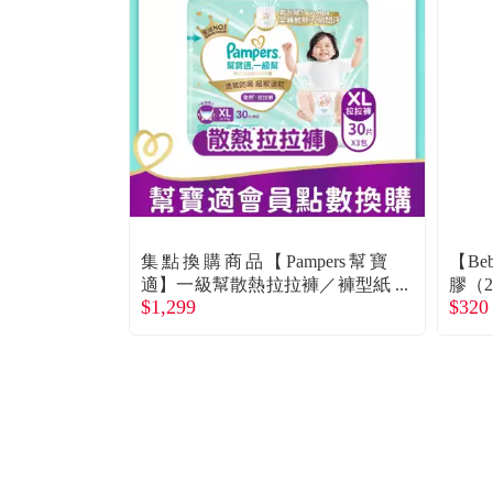
集點換購商品【Pampers幫寶
【B
適】一級幫散熱拉拉褲／褲型紙
膠（2
$1,299
$320
尿褲（XL 90片／箱）