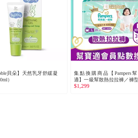
ebble貝朵】天然乳牙舒緩凝
集點換購商品【Pampers
0ml）
適】一級幫散熱拉拉褲／褲
$1,299
尿褲（L 117片／箱）