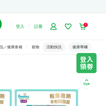
0
登入
註冊
品／健康食補
寵物
活動快訊
名人嚴選
健康專欄