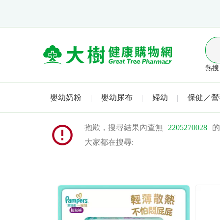
熱搜 
嬰幼奶粉
嬰幼尿布
婦幼
保健／營
抱歉，搜尋結果內查無
2205270028
的
大家都在搜尋: