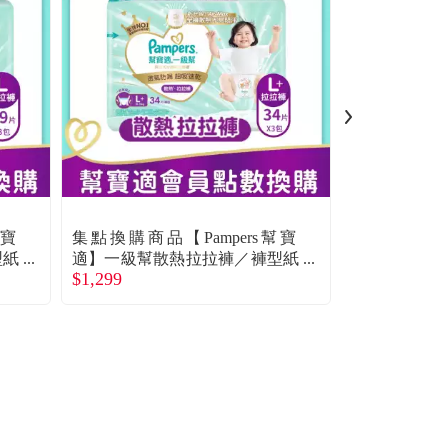
幫寶
集點換購商品【Pampers幫寶
集點換購商品
型紙
適】一級幫散熱拉拉褲／褲型紙
適】安睡褲
$1,299
$1,287
尿褲（L+ 102片／箱）
（XL 26片