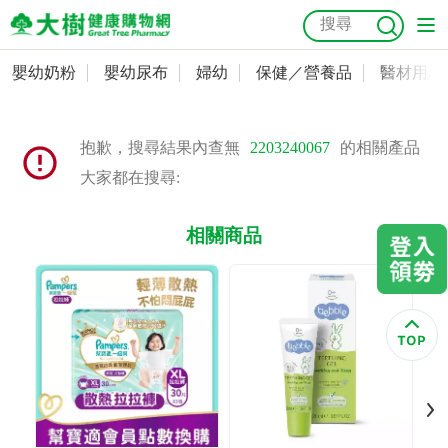
嬰幼奶粉
嬰幼尿布
婦幼
保健／營養品
醫材用品
嬰幼奶粉
會員資料及密碼修改
嬰幼尿布
常用收件人清單
抗菌
尿布
大樹獨家
益生菌
魚油
幼兒米餅
貓砂
抱歉，搜尋結果內查無
2203240067
的相關產品
奶瓶奶嘴
大家都在搜尋:
婦幼
訂單查詢
相關商品
保健／營養品
收藏清單
醫材用品
紅利點數查詢
成人照護
購物金查詢
美容／個人清潔
優惠券領取