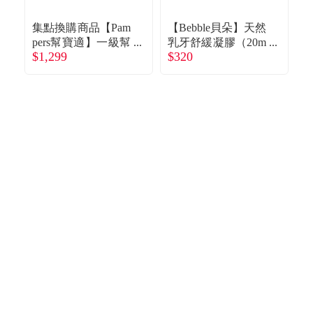
食品／健康食補
優惠券查詢
集點換購商品【Pam
【Bebble貝朵】天然
pers幫寶適】一級幫
乳牙舒緩凝膠（20m
p
寵物
登入
$1,299
$320
$
散熱拉拉褲／褲型
l）
紙尿褲（XL 90片／
紙
名人嚴選
箱）
優惠活動
關於我們
合作提案
購物流程
會員專區