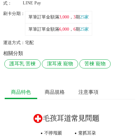
LINE Pay
式：
刷卡分期：
單筆訂單金額滿
3,000
，
3
期
25家
單筆訂單金額滿
6,000
，
6
期
25家
運送方式：
宅配
相關分類
護耳乳 苦楝
潔耳液 寵物
苦楝 寵物
商品特色
商品規格
注意事項