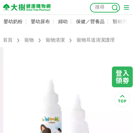
嬰幼奶粉
嬰幼尿布
婦幼
保健／營養品
醫材用品
嬰幼奶粉
會員資料及密碼修改
嬰幼尿布
常用收件人清單
首頁
寵物
寵物清潔
寵物耳道清潔護理
抗菌
尿布
大樹獨家
益生菌
魚油
幼兒米餅
貓砂
奶瓶奶嘴
婦幼
訂單查詢
保健／營養品
收藏清單
醫材用品
紅利點數查詢
成人照護
購物金查詢
美容／個人清潔
優惠券領取