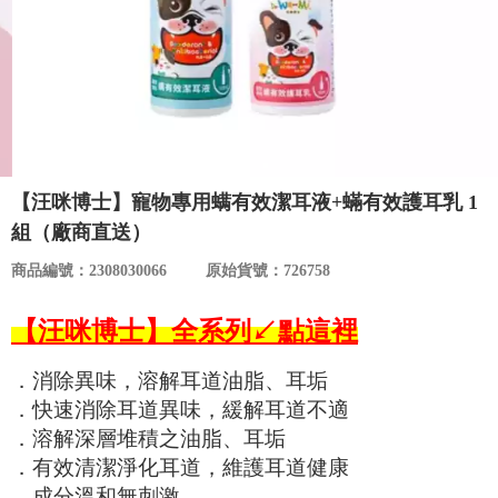
食品／健康食補
優惠券查詢
寵物
登入
名人嚴選
優惠活動
【汪咪博士】寵物專用螨有效潔耳液+蟎有效護耳乳 1
組（廠商直送）
關於我們
商品編號：2308030066
原始貨號：726758
合作提案
【汪咪博士】全系列↙點這裡
．消除異味，溶解耳道油脂、耳垢
購物流程
．快速消除耳道異味，緩解耳道不適
．溶解深層堆積之油脂、耳垢
會員專區
．有效清潔淨化耳道，維護耳道健康
．成分溫和無刺激