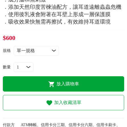
常見問題
．添加天然印度苦楝油配方，讓耳道遠離蟲蟲危機
．使用後乳液會附著在耳壁上形成一層保護膜
折價券、紅利說明
．吸收效果快無需再擦拭，有效維持耳道環境
$600
規格
數量
放入購物車
加入收藏清單
付款方
ATM轉帳、信用卡分三期、信用卡分六期、信用卡刷卡、