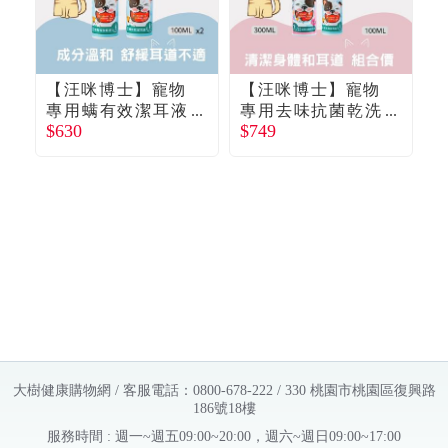
【汪咪博士】寵物
【汪咪博士】寵物
專用螨有效潔耳液
專用去味抗菌乾洗
$630
$749
$
（ 2瓶組合）（廠商
澡（花漾）+螨有效
直送）
潔耳液 1組（廠商直
送）
大樹健康購物網 / 客服電話：0800-678-222 / 330 桃園市桃園區復興路
186號18樓
服務時間 : 週一~週五09:00~20:00，週六~週日09:00~17:00