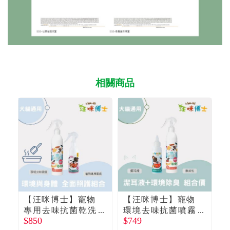
相關商品
【汪咪博士】寵物
【汪咪博士】寵物
專用去味抗菌乾洗
環境去味抗菌噴霧
$850
$749
$
澡（花漾）+寵物環
（無香型）+螨有效