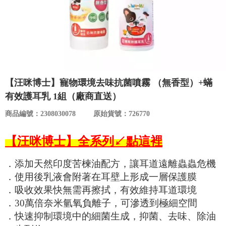
食品／健康食補
優惠券查詢
寵物
登入
名人嚴選
【汪咪博士】寵物環境去味抗菌噴霧 （無香型）+蟎
優惠活動
有效護耳乳 1組（廠商直送）
商品編號：2308030078
原始貨號：726770
關於我們
【汪咪博士】全系列↙點這裡
合作提案
．添加天然印度苦楝油配方，讓耳道遠離蟲蟲危機
購物流程
．使用後乳液會附著在耳壁上形成一層保護膜
．吸收效果快無需再擦拭，有效維持耳道環境
會員專區
．30萬倍奈米氫氧負離子，可滲透到極細空間
．快速抑制環境中的細菌生成，抑菌、去味、除油