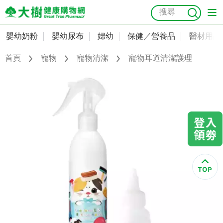
嬰幼奶粉
嬰幼尿布
婦幼
保健／營養品
醫材用品
嬰幼奶粉
會員資料及密碼修改
首頁
寵物
寵物清潔
寵物耳道清潔護理
嬰幼尿布
常用收件人清單
抗菌
尿布
大樹獨家
益生菌
魚油
幼兒米餅
貓砂
奶瓶奶嘴
婦幼
訂單查詢
保健／營養品
收藏清單
醫材用品
紅利點數查詢
成人照護
購物金查詢
美容／個人清潔
優惠券領取