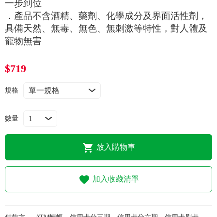
一步到位
常見問題
．產品不含酒精、藥劑、化學成分及界面活性劑，
具備天然、無毒、無色、無刺激等特性，對人體及
折價券、紅利說明
寵物無害
$719
規格
數量
放入購物車
加入收藏清單