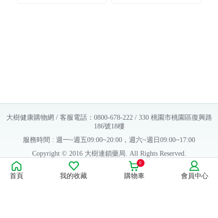
境去味抗菌噴霧
潔耳液 1組（廠商直
（無香型）1組（廠
送）
商直送）
大樹健康購物網 / 客服電話：0800-678-222 / 330 桃園市桃園區復興路
186號18樓
服務時間 : 週一~週五09:00~20:00，週六~週日09:00~17:00
Copyright © 2016 大樹連鎖藥局. All Rights Reserved.
0
販售業者資料：
首頁
我的收藏
購物車
會員中心
許可執照字號：桃字市藥販字第623202B480 號
藥商名稱：大樹醫藥股份有限公司
藥商地址：桃園市桃園區復興路186號18樓
食品業者登錄字號：H-112803476-00000-6
康德科技 系統設計