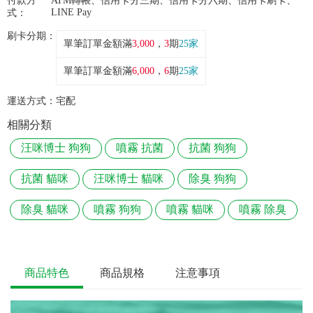
付款方
ATM轉帳、信用卡分三期、信用卡分六期、信用卡刷卡、
LINE Pay
式：
刷卡分期：
單筆訂單金額滿
3,000
，
3
期
25家
單筆訂單金額滿
6,000
，
6
期
25家
運送方式：
宅配
相關分類
汪咪博士 狗狗
噴霧 抗菌
抗菌 狗狗
抗菌 貓咪
汪咪博士 貓咪
除臭 狗狗
除臭 貓咪
噴霧 狗狗
噴霧 貓咪
噴霧 除臭
商品特色
商品規格
注意事項