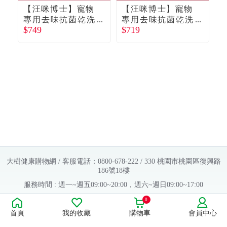
【汪咪博士】寵物
【汪咪博士】寵物
專用去味抗菌乾洗
專用去味抗菌乾洗
$749
$719
$
澡（花漾）+螨有效
澡（花漾）+寵物專
潔耳液 1組（廠商直
用蟎有效護耳乳 1組
送）
（廠商直送）
大樹健康購物網 / 客服電話：0800-678-222 / 330 桃園市桃園區復興路
186號18樓
服務時間 : 週一~週五09:00~20:00，週六~週日09:00~17:00
Copyright © 2016 大樹連鎖藥局. All Rights Reserved.
0
首頁
我的收藏
購物車
會員中心
販售業者資料：
許可執照字號：桃字市藥販字第623202B480 號