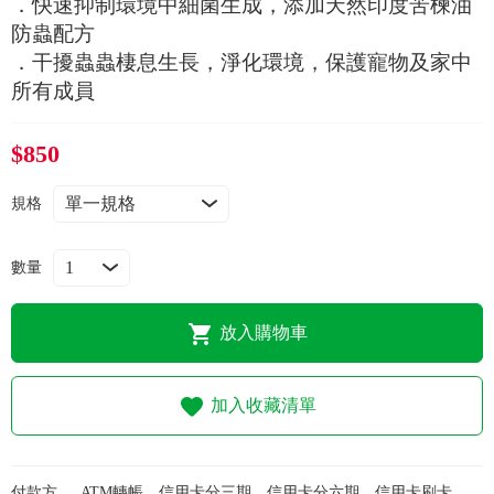
．快速抑制環境中細菌生成，添加天然印度苦楝油
常見問題
防蟲配方
．干擾蟲蟲棲息生長，淨化環境，保護寵物及家中
折價券、紅利說明
所有成員
$850
規格
數量
放入購物車
加入收藏清單
付款方
ATM轉帳、信用卡分三期、信用卡分六期、信用卡刷卡、