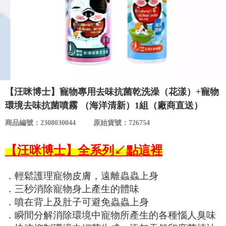
食品／健康食補
優惠券查詢
寵物
登入
名人嚴選
優惠活動
【汪咪博士】寵物專用去味抗菌乾洗澡（花漾）+寵物
環境去味抗菌噴霧 （海洋清新）1組（廠商直送）
關於我們
商品編號：2308030044
原始貨號：726754
合作提案
【汪咪博士】全系列↙點這裡
購物流程
．輕鬆護理寵物皮膚，遠離蟲蟲上身
．三秒消除寵物身上產生的體味
會員專區
．噴在背上及肚子可避免蟲蟲上身
．瞬間分解消除環境中寵物所產生的各種惱人臭味