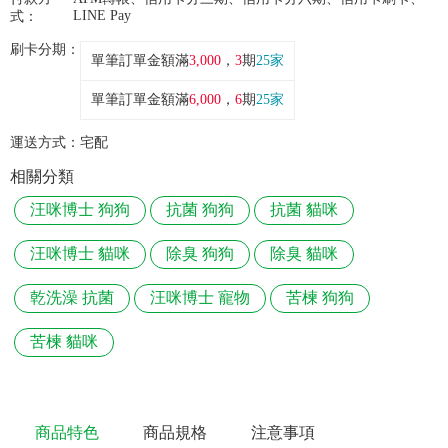
LINE Pay
式：
刷卡分期：
單筆訂單金額滿
3,000
，
3
期
25家
單筆訂單金額滿
6,000
，
6
期
25家
運送方式：
宅配
相關分類
汪咪博士 狗狗
抗菌 狗狗
抗菌 貓咪
汪咪博士 貓咪
除臭 狗狗
除臭 貓咪
乾洗澡 抗菌
汪咪博士 寵物
苦楝 狗狗
苦楝 貓咪
商品特色
商品規格
注意事項