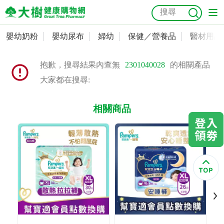
嬰幼奶粉
嬰幼尿布
婦幼
保健／營養品
醫材用品
嬰幼奶粉
會員資料及密碼修改
抱歉，搜尋結果內查無
2301040028
的相關產品
嬰幼尿布
常用收件人清單
抗菌
尿布
大樹獨家
益生菌
魚油
幼兒米餅
貓砂
大家都在搜尋:
奶瓶奶嘴
婦幼
訂單查詢
相關商品
保健／營養品
收藏清單
醫材用品
紅利點數查詢
成人照護
購物金查詢
美容／個人清潔
優惠券領取