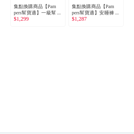
食品／健康食補
優惠券查詢
集點換購商品【Pam
集點換購商品【Pam
pers幫寶適】一級幫
pers幫寶適】安睡褲
p
$1,299
$1,287
$
散熱拉拉褲／褲型
／拉拉褲／晚安褲
寵物
登入
紙尿褲（XL 90片／
（XL 26片X3包／
紙
箱）
箱）
名人嚴選
優惠活動
關於我們
合作提案
購物流程
會員專區