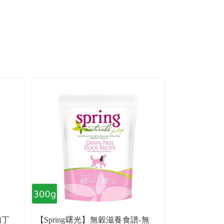
肉丁
【Spring曙光】無穀滋養食譜-無
【Spring