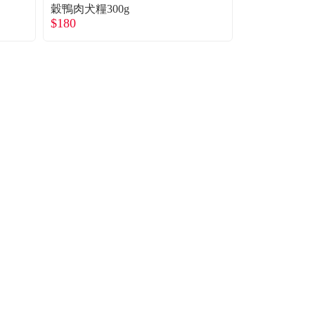
穀鴨肉犬糧300g
穀鴨肉犬糧4l
$180
$918