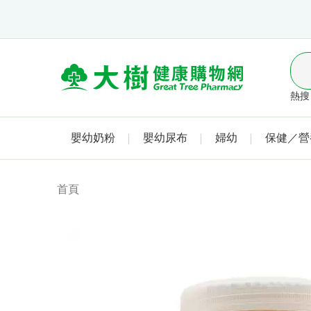
熱搜 
嬰幼奶粉
嬰幼尿布
婦幼
保健／營
首頁