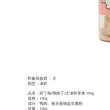
．對象與族群 ：犬
．類型：凍乾
．品名：薛丁格(鴨肉丁)犬凍乾零食 100g
．規格：100g
．成分：鴨肉、複合寵物益生菌粉
．容量：100g