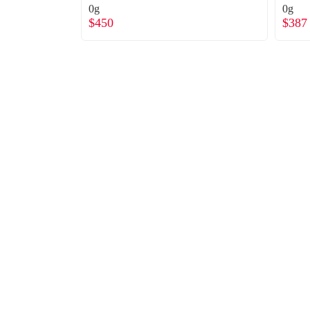
0g
0g
$450
$387