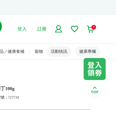
0
登入
註冊
品／健康食補
寵物
活動快訊
名人嚴選
健康專欄
100g
號：727734