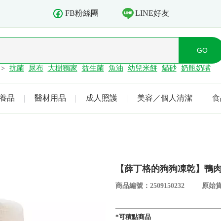
LINE好友
FB粉絲團
抗菌
尿布
大樹獨家
益生菌
魚油
幼兒米餅
貓砂
奶瓶奶嘴
>
養品
醫材用品
成人照護
美容／個人清潔
食
【薛丁格的狗狗凍乾】鴨肉丁
商品編號：2509150232
原始貨
*可積點商品