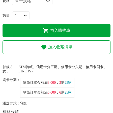
規格
常見問題
折價券、紅利說明
數量
放入購物車
加入收藏清單
付款方
ATM轉帳、信用卡分三期、信用卡分六期、信用卡刷卡、
LINE Pay
式：
刷卡分期：
單筆訂單金額滿
3,000
，
3
期
25家
單筆訂單金額滿
6,000
，
6
期
25家
運送方式：
宅配
相關分類