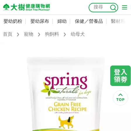
嬰幼奶粉
嬰幼尿布
婦幼
保健／營養品
醫材用品
嬰幼奶粉
會員資料及密碼修改
首頁
寵物
狗飼料
幼母犬
嬰幼尿布
常用收件人清單
抗菌
尿布
大樹獨家
益生菌
魚油
幼兒米餅
貓砂
奶瓶奶嘴
婦幼
訂單查詢
保健／營養品
收藏清單
醫材用品
紅利點數查詢
成人照護
購物金查詢
美容／個人清潔
優惠券領取