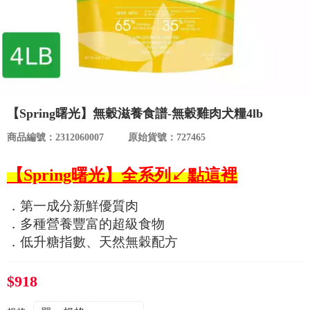
食品／健康食補
優惠券查詢
寵物
登入
名人嚴選
【Spring曙光】無穀滋養食譜-無穀雞肉犬糧4lb
優惠活動
商品編號：2312060007
原始貨號：727465
關於我們
【Spring曙光】全系列↙點這裡
合作提案
．第一成分新鮮優質肉
．多種營養豐富的超級食物
購物流程
．低升糖指數、天然無穀配方
會員專區
$918