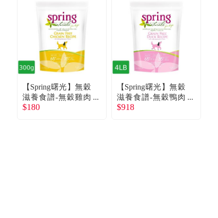
【Spring曙光】無穀
【Spring曙光】無穀
【
滋養食譜-無穀雞肉
滋養食譜-無穀鴨肉
$180
$918
$
犬糧300g
犬糧4lb
犬