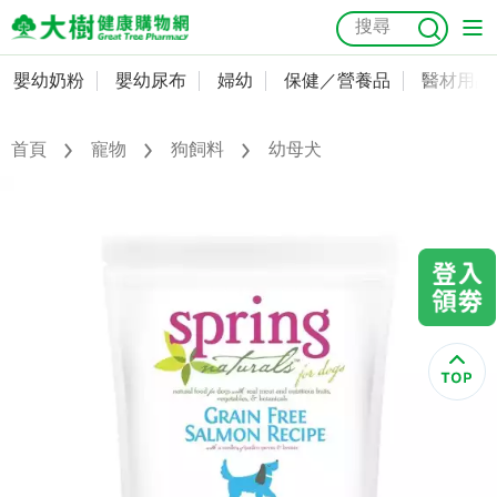
嬰幼奶粉
嬰幼尿布
婦幼
保健／營養品
醫材用品
嬰幼奶粉
會員資料及密碼修改
嬰幼尿布
常用收件人清單
首頁
寵物
狗飼料
幼母犬
抗菌
尿布
大樹獨家
益生菌
魚油
幼兒米餅
貓砂
奶瓶奶嘴
婦幼
訂單查詢
保健／營養品
收藏清單
醫材用品
紅利點數查詢
成人照護
購物金查詢
美容／個人清潔
優惠券領取