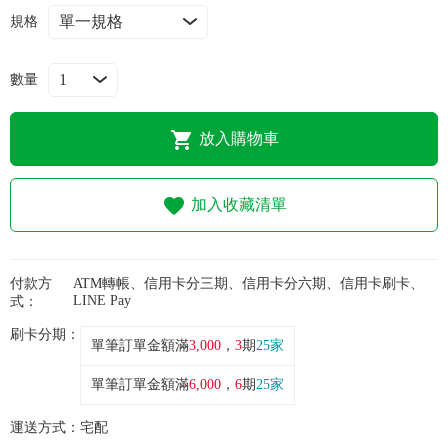
常見問題
規格
折價券、紅利說明
數量
放入購物車
加入收藏清單
付款方
ATM轉帳、信用卡分三期、信用卡分六期、信用卡刷卡、
LINE Pay
式：
刷卡分期：
單筆訂單金額滿
3,000
，
3
期
25家
單筆訂單金額滿
6,000
，
6
期
25家
運送方式：
宅配