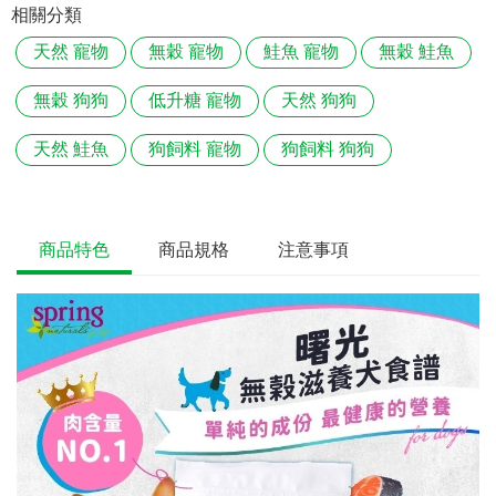
相關分類
天然 寵物
無穀 寵物
鮭魚 寵物
無穀 鮭魚
無穀 狗狗
低升糖 寵物
天然 狗狗
天然 鮭魚
狗飼料 寵物
狗飼料 狗狗
商品特色
商品規格
注意事項