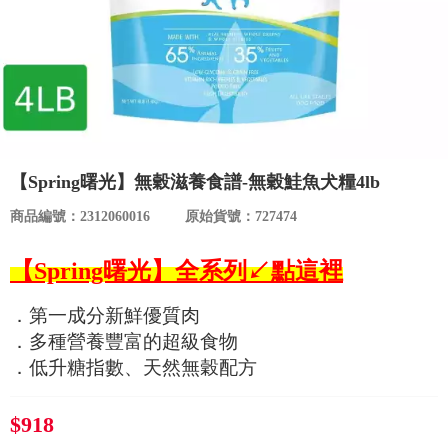
食品／健康食補
優惠券查詢
寵物
登入
名人嚴選
優惠活動
【Spring曙光】無穀滋養食譜-無穀鮭魚犬糧4lb
商品編號：2312060016
原始貨號：727474
關於我們
【Spring曙光】全系列↙點這裡
合作提案
．第一成分新鮮優質肉
．多種營養豐富的超級食物
購物流程
．低升糖指數、天然無穀配方
會員專區
$918