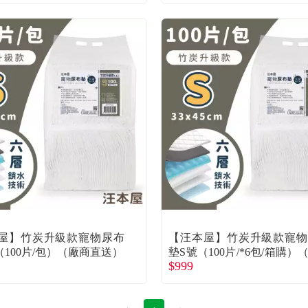
屋】竹炭升級款寵物尿布
【汪本屋】竹炭升級款寵
（100片/包）（廠商直送）
墊S號（100片/*6包/箱購）
$999
直送）