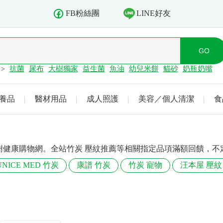
LINE好友
FB粉絲團
抗菌
尿布
大樹獨家
益生菌
魚油
幼兒米餅
貓砂
奶瓶奶嘴
>
養品
醫材用品
成人照護
美容／個人清潔
食
樹健康購物網。全站竹炭 壓紋推薦等相關指定品項滿額回饋，不
UNICE MED 竹炭
康譜 竹炭
竹炭 寵物
汪本屋 壓紋