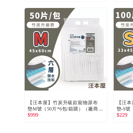
【汪本屋】竹炭升級款寵物尿布
【汪本
墊M號（50片*6包/箱購）（廠商
墊-S號
$999
$229
直送）