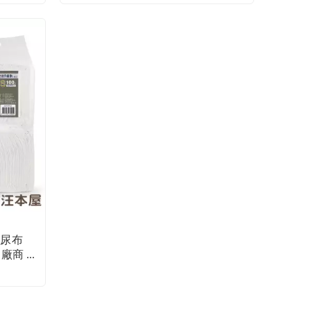
物尿布
（廠商