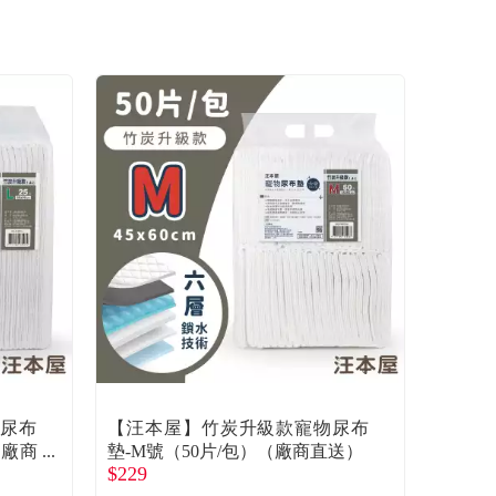
物尿布
【汪本屋】竹炭升級款寵物尿布
（廠商
墊-M號（50片/包）（廠商直送）
$229