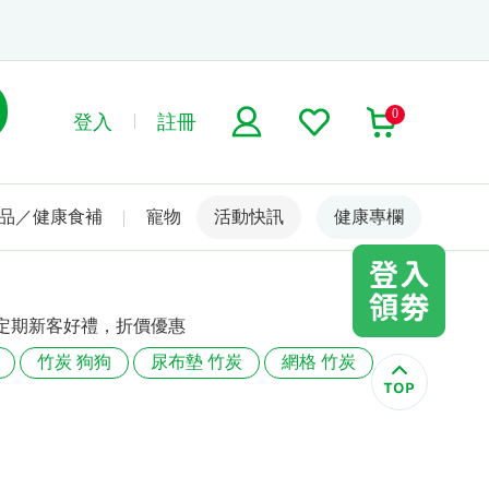
0
登入
註冊
品／健康食補
寵物
活動快訊
名人嚴選
健康專欄
定期新客好禮，折價優惠
竹炭 狗狗
尿布墊 竹炭
網格 竹炭