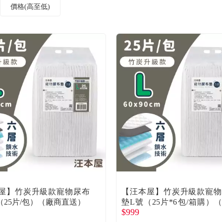
價格(高至低)
屋】竹炭升級款寵物尿布
【汪本屋】竹炭升級款寵
（25片/包）（廠商直送）
墊L號（25片*6包/箱購）
$999
直送）