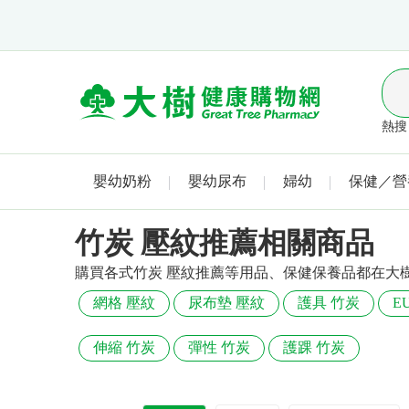
熱搜 
嬰幼奶粉
嬰幼尿布
婦幼
保健／營
竹炭 壓紋推薦相關商品
購買各式竹炭 壓紋推薦等用品、保健保養品都在大
網格 壓紋
尿布墊 壓紋
護具 竹炭
E
伸縮 竹炭
彈性 竹炭
護踝 竹炭