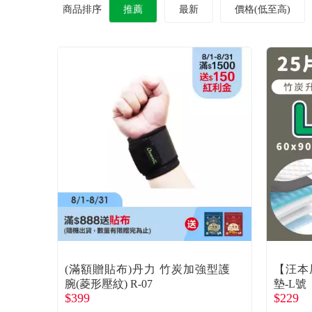
商品排序
推薦
最新
價格(低至高)
(滿額贈貼布)丹力 竹炭加強型護
【汪本
腕(菱形壓紋) R-07
墊-L號
$399
$229