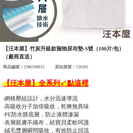
食品／健康食補
優惠券查詢
寵物
登入
名人嚴選
【汪本屋】竹炭升級款寵物尿布墊-S號（100片/包）
優惠活動
（廠商直送）
商品編號：2306190015
原始貨號：726503
關於我們
【汪本屋】全系列↙點這裡
合作提案
‧網格壓紋設計，水分迅速導流
購物流程
‧高吸收分子加倍吸收，乾爽無異味
‧PE防水膜底層，防止液體滲漏
會員專區
‧表層親膚不織布，給寶貝柔軟呵護
‧絨毛漿層瞬間吸收，有效防止回流