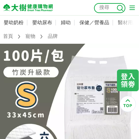
嬰幼奶粉
嬰幼尿布
婦幼
保健／營養品
醫材用品
嬰幼奶粉
會員資料及密碼修改
首頁
寵物
品牌
嬰幼尿布
常用收件人清單
抗菌
尿布
大樹獨家
益生菌
魚油
幼兒米餅
貓砂
奶瓶奶嘴
婦幼
訂單查詢
保健／營養品
收藏清單
醫材用品
紅利點數查詢
成人照護
購物金查詢
美容／個人清潔
優惠券領取