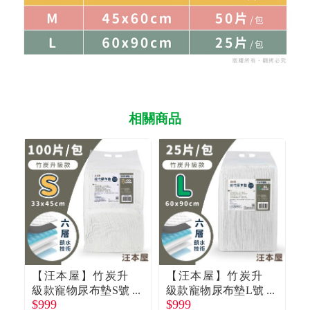
相關商品
【汪本屋】竹炭升
【汪本屋】竹炭升
級款寵物尿布墊S號
級款寵物尿布墊L號
$999
$999
$
（100片/*6包/箱
（25片*6包/箱購）