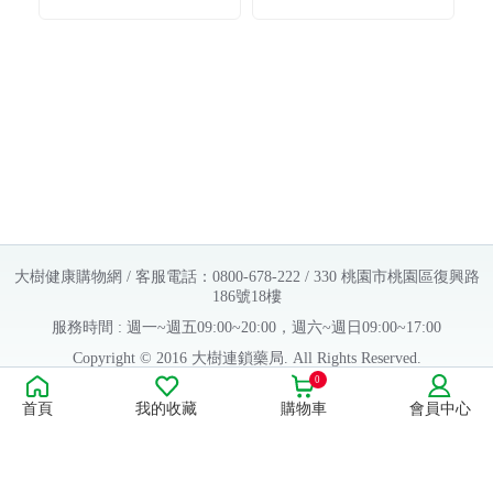
購）（廠商直送）
（廠商直送）
大樹健康購物網 / 客服電話：0800-678-222 / 330 桃園市桃園區復興路
186號18樓
服務時間 : 週一~週五09:00~20:00，週六~週日09:00~17:00
Copyright © 2016 大樹連鎖藥局. All Rights Reserved.
0
販售業者資料：
首頁
我的收藏
購物車
會員中心
許可執照字號：桃字市藥販字第623202B480 號
藥商名稱：大樹醫藥股份有限公司
藥商地址：桃園市桃園區復興路186號18樓
食品業者登錄字號：H-112803476-00000-6