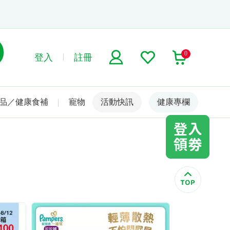
0
登入
註冊
品／健康食補
寵物
活動快訊
名人嚴選
健康專欄