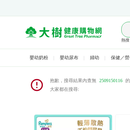
熱搜 
嬰幼奶粉
嬰幼尿布
婦幼
保健／營
抱歉，搜尋結果內查無
2509150116
的
大家都在搜尋: