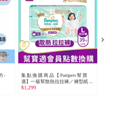
方-
集點換購商品【Pampers幫寶
【QUAKER
）
適】一級幫散熱拉拉褲／褲型紙
100鉻含纖配方
$1,299
$1,850
尿褲（L 117片／箱）
$2,160