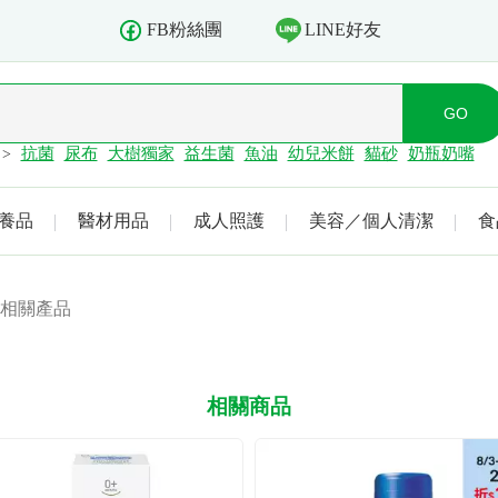
LINE好友
FB粉絲團
抗菌
尿布
大樹獨家
益生菌
魚油
幼兒米餅
貓砂
奶瓶奶嘴
>
養品
醫材用品
成人照護
美容／個人清潔
食
相關產品
相關商品