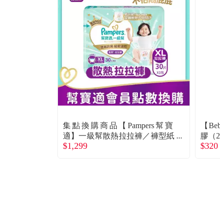
集點換購商品【Pampers幫寶
【B
適】一級幫散熱拉拉褲／褲型紙
膠（2
$1,299
$320
尿褲（XL 90片／箱）