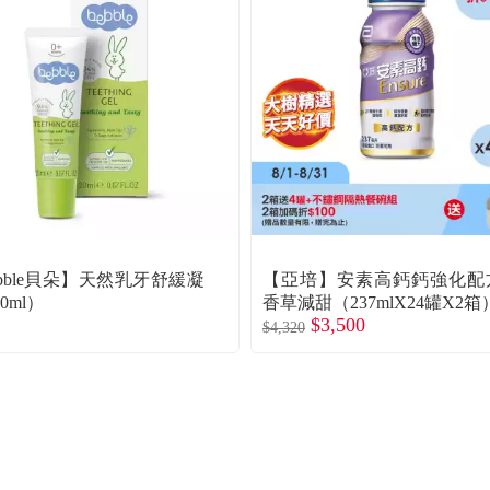
ebble貝朵】天然乳牙舒緩凝
【亞培】安素高鈣鈣強化配
0ml）
香草減甜（237mlX24罐X2箱
$3,500
$4,320