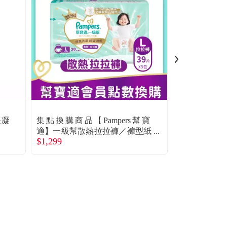
緩凝
集點換購商品【Pampers幫寶
集點換購商品
適】一級幫散熱拉拉褲／褲型紙
適】一級幫
$1,299
$1,299
尿褲（L 117片／箱）
尿褲（L+ 1