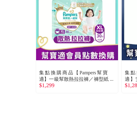
集點換購商品【Pampers幫寶
集點
適】一級幫散熱拉拉褲／褲型紙
適】
$1,299
$1,2
尿褲（XL 90片／箱）
（XL