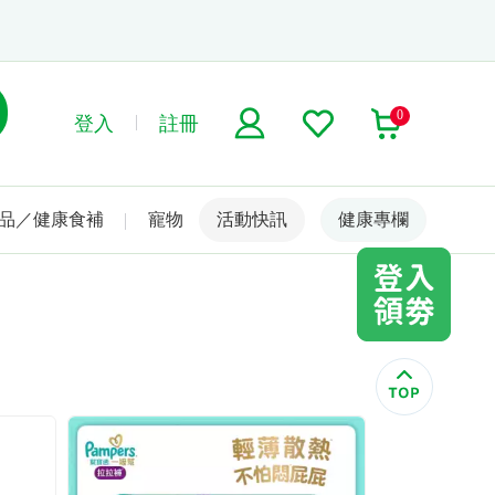
0
登入
註冊
品／健康食補
寵物
活動快訊
名人嚴選
健康專欄