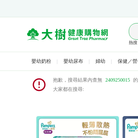
熱搜 
嬰幼奶粉
嬰幼尿布
婦幼
保健／營
抱歉，搜尋結果內查無
2409250015
的
大家都在搜尋: