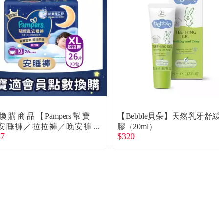
換購商品【Pampers幫寶
【Bebble貝朵】天然乳牙舒
安睡褲／拉拉褲／晚安褲
膠（20ml）
87
$320
 26片X3包／箱）