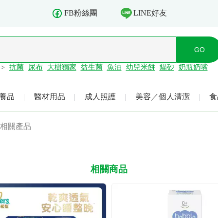
LINE好友
FB粉絲團
抗菌
尿布
大樹獨家
益生菌
魚油
幼兒米餅
貓砂
奶瓶奶嘴
>
養品
醫材用品
成人照護
美容／個人清潔
食
相關產品
相關商品