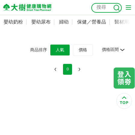
嬰幼奶粉
嬰幼尿布
婦幼
保健／營養品
醫材用品
嬰幼奶粉
會員資料及密碼修改
嬰幼尿布
常用收件人清單
抗菌
尿布
大樹獨家
益生菌
魚油
幼兒米餅
貓砂
價格區間
商品排序
人氣
價格
奶瓶奶嘴
婦幼
訂單查詢
0
保健／營養品
收藏清單
醫材用品
紅利點數查詢
成人照護
購物金查詢
美容／個人清潔
優惠券領取