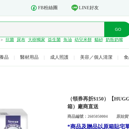
LINE好友
FB粉絲團
抗菌
尿布
大樹獨家
益生菌
魚油
幼兒米餅
貓砂
奶瓶奶嘴
>
養品
醫材用品
成人照護
美容／個人清潔
食
（領券再折$150）【HUGG
箱）廠商直送
商品編號：2605050004
原始貨號
*商品及贈品以原箱貼宅