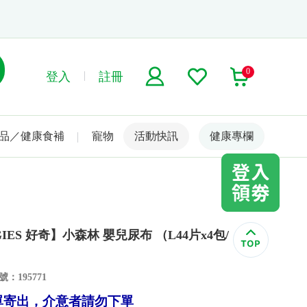
0
登入
註冊
品／健康食補
寵物
活動快訊
名人嚴選
健康專欄
IES 好奇】小森林 嬰兒尿布 （L44片x4包/
：195771
單寄出，介意者請勿下單