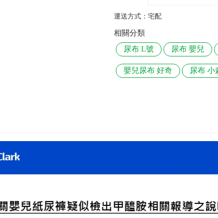
運送方式：
宅配
相關分類
尿布 L號
尿布 嬰兒
嬰兒尿布 好奇
尿布 小