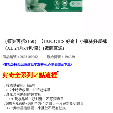
食品／健康食補
優惠券查詢
寵物
登入
名人嚴選
（領券再折$150）【HUGGIES 好奇】小森林好眠褲
優惠活動
（XL 24片x4包/箱）(廠商直送)
商品編號：2603100002
原始貨號：194989
關於我們
*商品及贈品以原箱貼宅單寄出,介意者請勿下單*
合作提案
好奇全系列↙點這裡
．韓國熱銷No. 1品牌
購物流程
．>12小時吸收量，10倍超爆吸
．透氣度有助預防尿布疹
．100%凝水晶球一秒封漏，不尿溼床單
會員專區
．5層瞬吸結構+360°全方位防漏，一片完封夜奶尿量
．360°獨特雲抱腰圍，小肚肚不易有勒痕