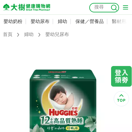
嬰幼奶粉
嬰幼尿布
婦幼
保健／營養品
醫材用品
嬰幼奶粉
會員資料及密碼修改
首頁
婦幼
嬰幼兒尿布
嬰幼尿布
常用收件人清單
抗菌
尿布
大樹獨家
益生菌
魚油
幼兒米餅
貓砂
奶瓶奶嘴
婦幼
訂單查詢
保健／營養品
收藏清單
醫材用品
紅利點數查詢
成人照護
購物金查詢
美容／個人清潔
優惠券領取