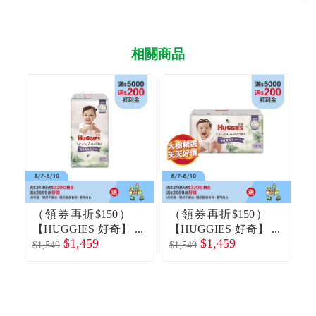
相關商品
（領券再折$150）
（領券再折$150）
【HUGGIES 好奇】
【HUGGIES 好奇】
【
$1,459
$1,459
小森林好動褲（L42
小森林好動褲（M4
$1,549
$1,549
$1
片X4包／箱）（加
8片X4包／箱）(廠
（
量包）(廠商直送)
商直送)