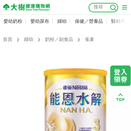
嬰幼奶粉
嬰幼尿布
婦幼
保健／營養品
醫材用品
嬰幼奶粉
會員資料及密碼修改
嬰幼尿布
常用收件人清單
首頁
婦幼
奶粉／副食品
雀巢
抗菌
尿布
大樹獨家
益生菌
魚油
幼兒米餅
貓砂
奶瓶奶嘴
婦幼
訂單查詢
保健／營養品
收藏清單
醫材用品
紅利點數查詢
成人照護
購物金查詢
美容／個人清潔
優惠券領取