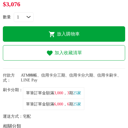
常見問題
$3,076
折價券、紅利說明
數量
放入購物車
加入收藏清單
付款方
ATM轉帳、信用卡分三期、信用卡分六期、信用卡刷卡、
LINE Pay
式：
刷卡分期：
單筆訂單金額滿
3,000
，
3
期
25家
單筆訂單金額滿
6,000
，
6
期
25家
運送方式：
宅配
相關分類