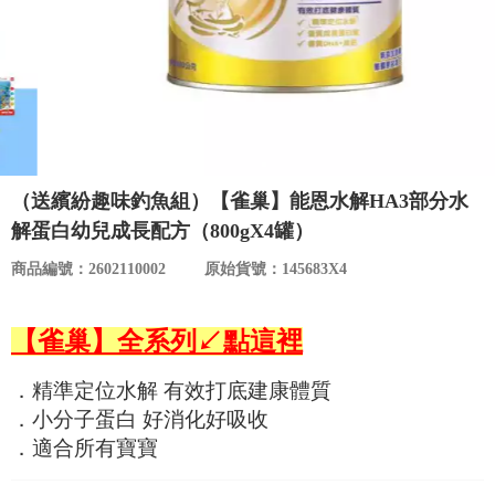
食品／健康食補
優惠券查詢
寵物
登入
名人嚴選
優惠活動
（送繽紛趣味釣魚組）【雀巢】能恩水解HA3部分水
解蛋白幼兒成長配方（800gX4罐）
關於我們
商品編號：2602110002
原始貨號：145683X4
合作提案
【雀巢】全系列↙點這裡
購物流程
．精準定位水解 有效打底建康體質
．小分子蛋白 好消化好吸收
會員專區
．適合所有寶寶