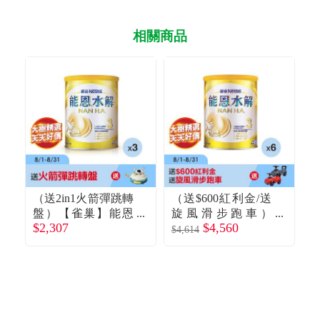
相關商品
（送2in1火箭彈跳轉
（送$600紅利金/送
盤）【雀巢】能恩
旋風滑步跑車）
$2,307
$4,560
$
水解HA3部分水解
【雀巢】能恩水解H
$4,614
蛋白幼兒成長配方
A3部分水解蛋白幼
（800gX3罐）
兒成長配方（800gX
（
6罐）