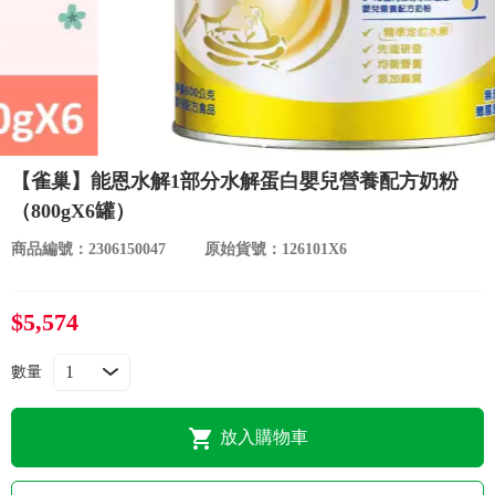
食品／健康食補
優惠券查詢
寵物
登入
名人嚴選
【雀巢】能恩水解1部分水解蛋白嬰兒營養配方奶粉
優惠活動
（800gX6罐）
商品編號：2306150047
原始貨號：126101X6
關於我們
$5,574
合作提案
數量
購物流程
放入購物車
會員專區