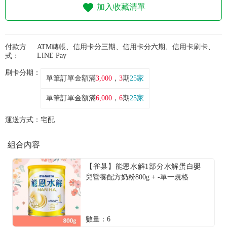
常見問題
加入收藏清單
折價券、紅利說明
付款方
ATM轉帳、信用卡分三期、信用卡分六期、信用卡刷卡、
LINE Pay
式：
刷卡分期：
單筆訂單金額滿
3,000
，
3
期
25家
單筆訂單金額滿
6,000
，
6
期
25家
運送方式：
宅配
組合內容
【雀巢】能恩水解1部分水解蛋白嬰
兒營養配方奶粉800g + -單一規格
數量：6