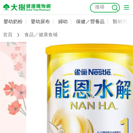
嬰幼奶粉
嬰幼尿布
婦幼
保健／營養品
醫材用品
嬰幼奶粉
會員資料及密碼修改
首頁
食品／健康食補
嬰幼尿布
常用收件人清單
抗菌
尿布
大樹獨家
益生菌
魚油
幼兒米餅
貓砂
奶瓶奶嘴
婦幼
訂單查詢
保健／營養品
收藏清單
醫材用品
紅利點數查詢
成人照護
購物金查詢
美容／個人清潔
優惠券領取