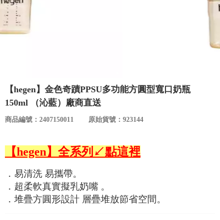
食品／健康食補
優惠券查詢
寵物
登入
名人嚴選
優惠活動
【hegen】金色奇蹟PPSU多功能方圓型寬口奶瓶
150ml （沁藍）廠商直送
關於我們
商品編號：2407150011
原始貨號：923144
合作提案
【hegen】全系列↙點這裡
購物流程
．易清洗 易攜帶。
．超柔軟真實擬乳奶嘴 。
會員專區
．堆疊方圓形設計 層疊堆放節省空間。