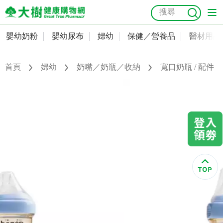
嬰幼奶粉
嬰幼尿布
婦幼
保健／營養品
醫材用品
嬰幼奶粉
會員資料及密碼修改
嬰幼尿布
常用收件人清單
首頁
婦幼
奶嘴／奶瓶／收納
寬口奶瓶 / 配件
抗菌
尿布
大樹獨家
益生菌
魚油
幼兒米餅
貓砂
奶瓶奶嘴
婦幼
訂單查詢
保健／營養品
收藏清單
醫材用品
紅利點數查詢
成人照護
購物金查詢
美容／個人清潔
優惠券領取