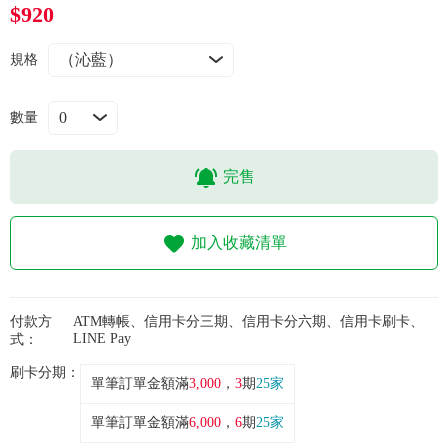
常見問題
$920
折價券、紅利說明
規格
數量
完售
加入收藏清單
付款方
ATM轉帳、信用卡分三期、信用卡分六期、信用卡刷卡、
LINE Pay
式：
刷卡分期：
單筆訂單金額滿
3,000
，
3
期
25家
單筆訂單金額滿
6,000
，
6
期
25家