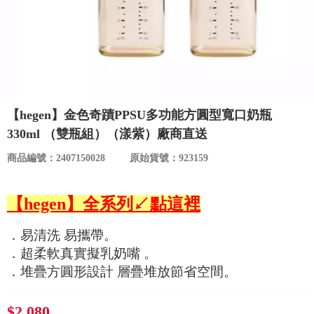
食品／健康食補
優惠券查詢
寵物
登入
名人嚴選
【hegen】金色奇蹟PPSU多功能方圓型寬口奶瓶
優惠活動
330ml （雙瓶組）（漾紫）廠商直送
商品編號：2407150028
原始貨號：923159
關於我們
【hegen】全系列↙點這裡
合作提案
．易清洗 易攜帶。
購物流程
．超柔軟真實擬乳奶嘴 。
．堆疊方圓形設計 層疊堆放節省空間。
會員專區
$2,080