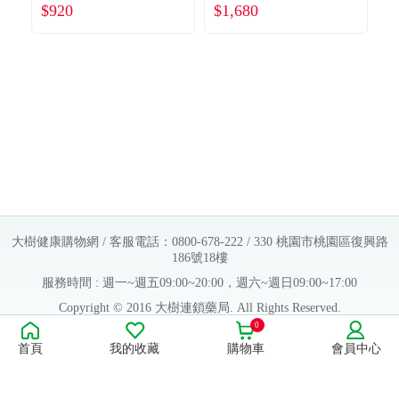
$920
$1,680
$
寬口奶瓶 150ml
寬口奶瓶 150ml
（漾紫）廠商直送
（雙瓶組）（漾
紫）廠商直送
大樹健康購物網 / 客服電話：0800-678-222 / 330 桃園市桃園區復興路
186號18樓
服務時間 : 週一~週五09:00~20:00，週六~週日09:00~17:00
Copyright © 2016 大樹連鎖藥局. All Rights Reserved.
0
販售業者資料：
首頁
我的收藏
購物車
會員中心
許可執照字號：桃字市藥販字第623202B480 號
藥商名稱：大樹醫藥股份有限公司
藥商地址：桃園市桃園區復興路186號18樓
食品業者登錄字號：H-112803476-00000-6