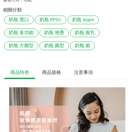
相關分類
奶瓶 寬口
奶瓶 PPSU
奶瓶 hegen
奶瓶 多功能
奶瓶 堆疊
奶瓶 擬乳
奶瓶 方圓型
奶瓶 圓型
奶瓶 紫
商品特色
商品規格
注意事項