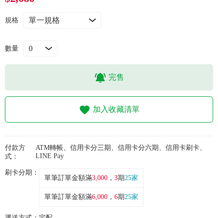
常見問題
規格
折價券、紅利說明
數量
完售
加入收藏清單
付款方
ATM轉帳、信用卡分三期、信用卡分六期、信用卡刷卡、
LINE Pay
式：
刷卡分期：
單筆訂單金額滿
3,000
，
3
期
25家
單筆訂單金額滿
6,000
，
6
期
25家
運送方式：
宅配