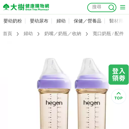
嬰幼奶粉
嬰幼尿布
婦幼
保健／營養品
醫材用品
嬰幼奶粉
會員資料及密碼修改
首頁
婦幼
奶嘴／奶瓶／收納
寬口奶瓶 / 配件
嬰幼尿布
常用收件人清單
抗菌
尿布
大樹獨家
益生菌
魚油
幼兒米餅
貓砂
奶瓶奶嘴
婦幼
訂單查詢
保健／營養品
收藏清單
醫材用品
紅利點數查詢
成人照護
購物金查詢
美容／個人清潔
優惠券領取