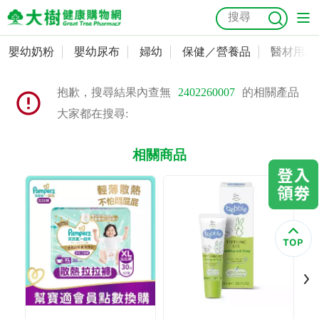
嬰幼奶粉
嬰幼尿布
婦幼
保健／營養品
醫材用品
嬰幼奶粉
會員資料及密碼修改
抱歉，搜尋結果內查無
2402260007
的相關產品
嬰幼尿布
常用收件人清單
抗菌
尿布
大樹獨家
益生菌
魚油
幼兒米餅
貓砂
大家都在搜尋:
奶瓶奶嘴
婦幼
訂單查詢
相關商品
保健／營養品
收藏清單
醫材用品
紅利點數查詢
成人照護
購物金查詢
美容／個人清潔
優惠券領取