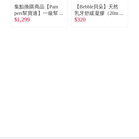
食品／健康食補
優惠券查詢
集點換購商品【Pam
【Bebble貝朵】天然
pers幫寶適】一級幫
乳牙舒緩凝膠（20m
$1,299
$320
散熱拉拉褲／褲型
l）
甜
$4
寵物
登入
紙尿褲（XL 90片／
箱）
名人嚴選
優惠活動
關於我們
合作提案
購物流程
會員專區