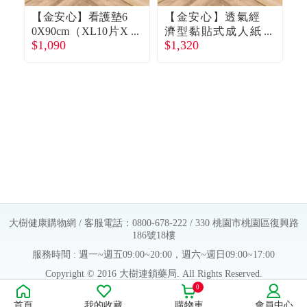
【金安心】看護墊6
【金安心】透氣經
0X90cm（XL10片X
濟型黏貼式成人紙
成
$1,090
$1,320
$
10包／箱）廠商直
尿褲（M20片X6包
送
／箱）廠商直送
大樹健康購物網 / 客服電話：0800-678-222 / 330 桃園市桃園區復興路
186號18樓
服務時間 : 週一~週五09:00~20:00，週六~週日09:00~17:00
Copyright © 2016 大樹連鎖藥局. All Rights Reserved.
0
販售業者資料：
首頁
我的收藏
購物車
會員中心
許可執照字號：桃字市藥販字第623202B480 號