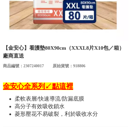
食品／健康食補
優惠券查詢
寵物
登入
名人嚴選
【金安心】看護墊80X90cm（XXXL8片X10包／箱）
優惠活動
廠商直送
商品編號：2307240017
原始貨號：918806
關於我們
合作提案
金安心全系列↙點這裡
柔軟表層/快速導流/防漏底膜
購物流程
高分子有效吸收鎖水
菱形壓花不易破裂，利於吸收水分
會員專區