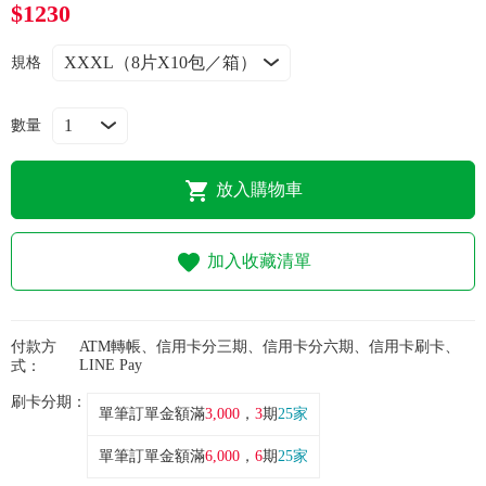
常見問題
$1230
規格
折價券、紅利說明
數量
放入購物車
加入收藏清單
付款方
ATM轉帳、信用卡分三期、信用卡分六期、信用卡刷卡、
LINE Pay
式：
刷卡分期：
單筆訂單金額滿
3,000
，
3
期
25家
單筆訂單金額滿
6,000
，
6
期
25家