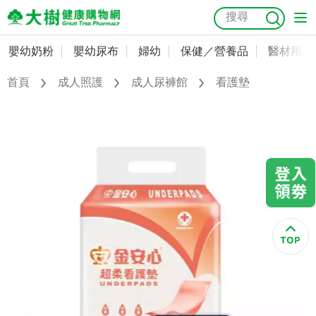
嬰幼奶粉
嬰幼尿布
婦幼
保健／營養品
醫材用品
嬰幼奶粉
會員資料及密碼修改
首頁
成人照護
成人尿褲館
看護墊
嬰幼尿布
常用收件人清單
抗菌
尿布
大樹獨家
益生菌
魚油
幼兒米餅
貓砂
奶瓶奶嘴
婦幼
訂單查詢
保健／營養品
收藏清單
醫材用品
紅利點數查詢
成人照護
購物金查詢
美容／個人清潔
優惠券領取