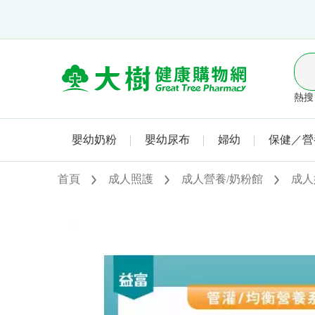
熱搜 
嬰幼奶粉
嬰幼尿布
婦幼
保健／營
首頁
成人照護
成人營養/奶粉館
成人