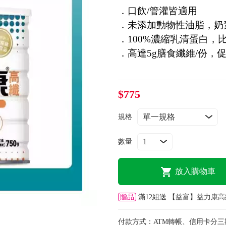
．口飲/管灌皆適用
．未添加動物性油脂，奶
．100%濃縮乳清蛋白，
．高達5g膳食纖維/份，
$775
規格
數量
放入購物車
贈品
滿12組送 【益富】益力康高
付款方式：
ATM轉帳、信用卡分三