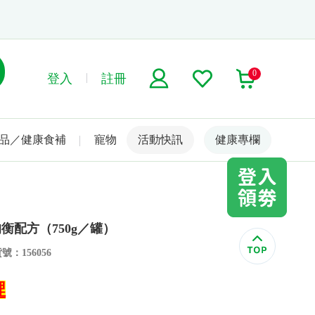
0
登入
註冊
品／健康食補
寵物
活動快訊
名人嚴選
健康專欄
配方（750g／罐）
號：156056
裡