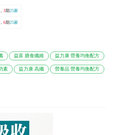
，
3
期
25家
，
6
期
25家
纖
益富 膳食纖維
益力康 營養均衡配方
奶素
益力康 高纖
營養品 營養均衡配方