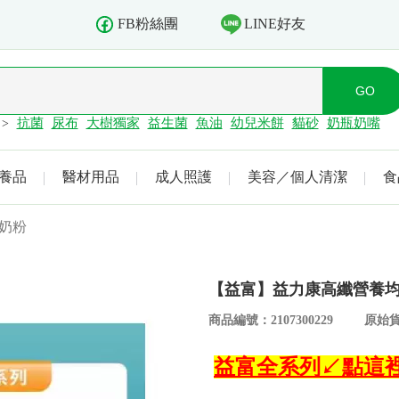
LINE好友
FB粉絲團
抗菌
尿布
大樹獨家
益生菌
魚油
幼兒米餅
貓砂
奶瓶奶嘴
>
養品
醫材用品
成人照護
美容／個人清潔
食
奶粉
【益富】益力康高纖營養均衡
商品編號：2107300229
原始貨
益富全系列↙點這