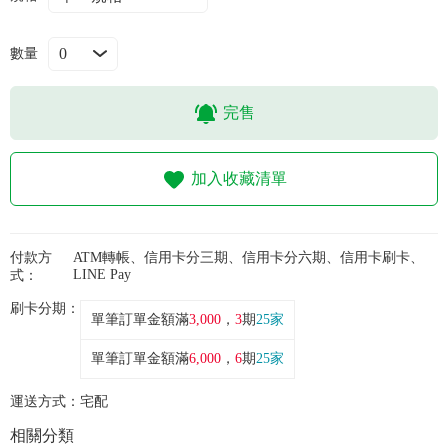
常見問題
數量
折價券、紅利說明
完售
加入收藏清單
付款方
ATM轉帳、信用卡分三期、信用卡分六期、信用卡刷卡、
LINE Pay
式：
刷卡分期：
單筆訂單金額滿
3,000
，
3
期
25家
單筆訂單金額滿
6,000
，
6
期
25家
運送方式：
宅配
相關分類