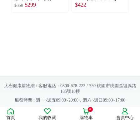
$299
$422
$
嬰兒防水保潔尿墊
母
$350
－點點粉
0
大樹健康購物網 / 客服電話：0800-678-222 / 330 桃園市桃園區復興路
186號18樓
服務時間 : 週一~週五09:00~20:00，週六~週日09:00~17:00
Copyright © 2016 大樹連鎖藥局. All Rights Reserved.
0
首頁
我的收藏
購物車
會員中心
販售業者資料：
許可執照字號：桃字市藥販字第623202B480 號
藥商名稱：大樹醫藥股份有限公司
藥商地址：桃園市桃園區復興路186號18樓