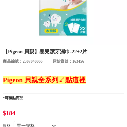
食品／健康食補
優惠券查詢
寵物
登入
名人嚴選
優惠活動
【Pigeon 貝親】嬰兒潔牙濕巾-22+2片
商品編號：2307040066
原始貨號：163456
關於我們
Pigeon 貝親全系列↙點這裡
合作提案
購物流程
*可積點商品
$184
會員專區
規格