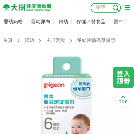
嬰幼奶粉
嬰幼尿布
婦幼
保健／營養品
醫材用品
嬰幼奶粉
會員資料及密碼修改
嬰幼尿布
常用收件人清單
首頁
婦幼
主打活動
💖結帳輸碼享優惠
抗菌
尿布
大樹獨家
益生菌
魚油
幼兒米餅
貓砂
奶瓶奶嘴
婦幼
訂單查詢
保健／營養品
收藏清單
醫材用品
紅利點數查詢
成人照護
購物金查詢
美容／個人清潔
優惠券領取