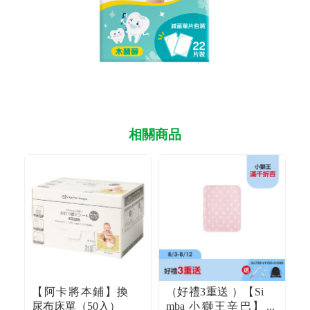
相關商品
【阿卡將本鋪】換
（好禮3重送 ）【Si
（
尿布床單（50入）
mba 小獅王辛巴】