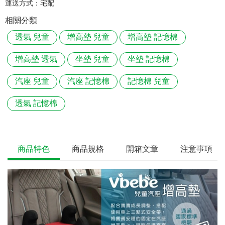
運送方式：
宅配
相關分類
透氣 兒童
增高墊 兒童
增高墊 記憶棉
增高墊 透氣
坐墊 兒童
坐墊 記憶棉
汽座 兒童
汽座 記憶棉
記憶棉 兒童
透氣 記憶棉
商品特色
商品規格
開箱文章
注意事項