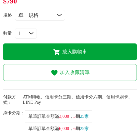
$790
常見問題
規格
折價券、紅利說明
數量
放入購物車
加入收藏清單
付款方
ATM轉帳、信用卡分三期、信用卡分六期、信用卡刷卡、
LINE Pay
式：
刷卡分期：
單筆訂單金額滿
3,000
，
3
期
25家
單筆訂單金額滿
6,000
，
6
期
25家