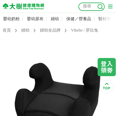
嬰幼奶粉
嬰幼尿布
婦幼
保健／營養品
醫材用品
嬰幼奶粉
會員資料及密碼修改
首頁
婦幼
婦幼全品牌
Vibebe / 芽比兔
嬰幼尿布
常用收件人清單
抗菌
尿布
大樹獨家
益生菌
魚油
幼兒米餅
貓砂
奶瓶奶嘴
婦幼
訂單查詢
保健／營養品
收藏清單
醫材用品
紅利點數查詢
成人照護
購物金查詢
美容／個人清潔
優惠券領取