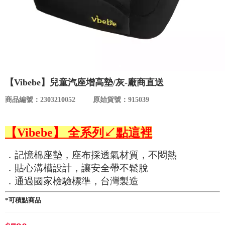
食品／健康食補
優惠券查詢
寵物
登入
名人嚴選
【Vibebe】兒童汽座增高墊/灰-廠商直送
優惠活動
商品編號：2303210052
原始貨號：915039
關於我們
【Vibebe】 全系列↙點這裡
合作提案
．記憶棉座墊，座布採透氣材質，不悶熱
．貼心溝槽設計，讓安全帶不鬆脫
購物流程
．通過國家檢驗標準，台灣製造
會員專區
*可積點商品