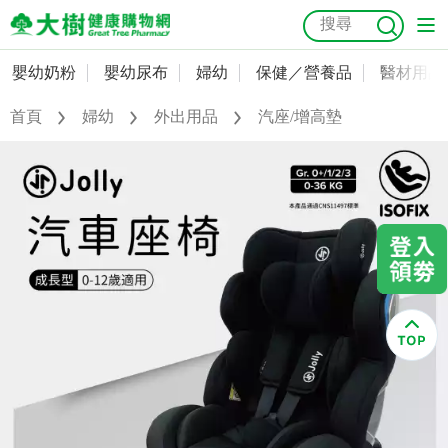
嬰幼奶粉
嬰幼尿布
婦幼
保健／營養品
醫材用品
嬰幼奶粉
會員資料及密碼修改
首頁
婦幼
外出用品
汽座/增高墊
嬰幼尿布
常用收件人清單
抗菌
尿布
大樹獨家
益生菌
魚油
幼兒米餅
貓砂
奶瓶奶嘴
婦幼
訂單查詢
保健／營養品
收藏清單
醫材用品
紅利點數查詢
成人照護
購物金查詢
美容／個人清潔
優惠券領取