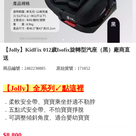
食品／健康食補
優惠券查詢
寵物
登入
名人嚴選
【Jolly】KidFix 012歲Isofix旋轉型汽座（黑）廠商直
優惠活動
送
商品編號：2402230005
原始貨號：171052
關於我們
【Jolly】全系列↙點這裡
合作提案
．柔軟安全帶、寶寶乘坐舒適不勒脖
購物流程
．五點式安全帶、不怕寶寶掙脫
．可調整傾斜角度、適合嬰幼寶寶
會員專區
$8,800