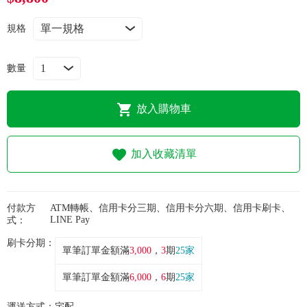
常見問題
規格
折價券、紅利說明
數量
放入購物車
加入收藏清單
付款方
ATM轉帳、信用卡分三期、信用卡分六期、信用卡刷卡、
LINE Pay
式：
刷卡分期：
單筆訂單金額滿
3,000
，
3
期
25家
單筆訂單金額滿
6,000
，
6
期
25家
運送方式：
宅配