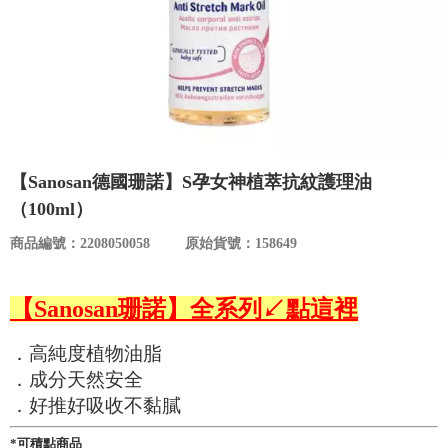
食品／健康食補
優惠券查詢
寵物
登入
名人嚴選
優惠活動
【Sanosan德國珊諾】S孕女神植萃抗紋護理油
（100ml）
關於我們
商品編號：2208050058
原始貨號：158649
合作提案
【Sanosan珊諾】全系列↙點這裡
購物流程
．高純度植物油脂
．成分天然安全
會員專區
．好推好吸收不黏膩
*可積點商品