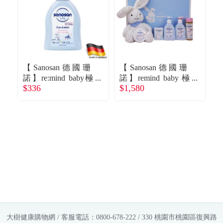
【Sanosan德國珊
【Sanosan德國珊
【
諾】re:mind baby極
諾】remind baby 極
諾
$336
$1,580
$
潤乳液（200ml）
致寵愛新生禮盒
潤
大樹健康購物網 / 客服電話：0800-678-222 / 330 桃園市桃園區復興路