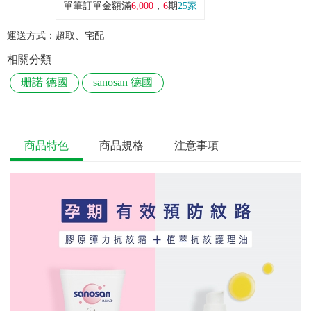
單筆訂單金額滿
6,000
，
6
期
25家
運送方式：
超取、宅配
相關分類
珊諾 德國
sanosan 德國
商品特色
商品規格
注意事項