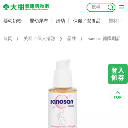
嬰幼奶粉
嬰幼尿布
婦幼
保健／營養品
醫材用品
嬰幼奶粉
會員資料及密碼修改
嬰幼尿布
常用收件人清單
首頁
美容／個人清潔
品牌
Sanosan德國珊諾
抗菌
尿布
大樹獨家
益生菌
魚油
幼兒米餅
貓砂
奶瓶奶嘴
婦幼
訂單查詢
保健／營養品
收藏清單
醫材用品
紅利點數查詢
成人照護
購物金查詢
美容／個人清潔
優惠券領取