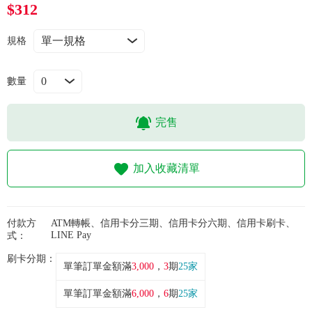
常見問題
$312
規格
折價券、紅利說明
數量
完售
加入收藏清單
付款方
ATM轉帳、信用卡分三期、信用卡分六期、信用卡刷卡、
LINE Pay
式：
刷卡分期：
單筆訂單金額滿
3,000
，
3
期
25家
單筆訂單金額滿
6,000
，
6
期
25家