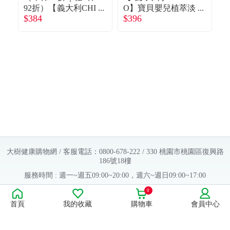
92折）【義大利CHI
O】寶貝嬰兒植萃淡
$384
$396
$
CCO】Kids寶貝桃
雅香水（100ml）
皂
果萃取沐浴露（500
ml）
大樹健康購物網 / 客服電話：0800-678-222 / 330 桃園市桃園區復興路
186號18樓
服務時間 : 週一~週五09:00~20:00，週六~週日09:00~17:00
Copyright © 2016 大樹連鎖藥局. All Rights Reserved.
0
首頁
我的收藏
購物車
會員中心
販售業者資料：
許可執照字號：桃字市藥販字第623202B480 號
藥商名稱：大樹醫藥股份有限公司