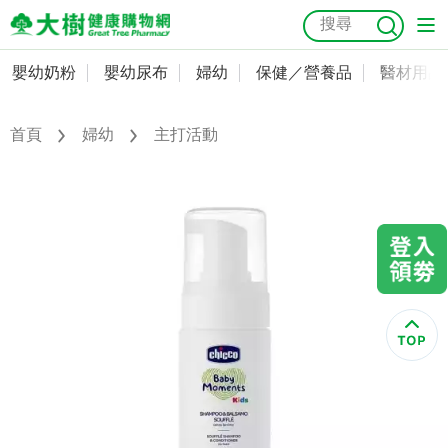
嬰幼奶粉
嬰幼尿布
婦幼
保健／營養品
醫材用品
嬰幼奶粉
會員資料及密碼修改
嬰幼尿布
常用收件人清單
首頁
婦幼
主打活動
抗菌
尿布
大樹獨家
益生菌
魚油
幼兒米餅
貓砂
奶瓶奶嘴
婦幼
訂單查詢
保健／營養品
收藏清單
醫材用品
紅利點數查詢
成人照護
購物金查詢
美容／個人清潔
優惠券領取