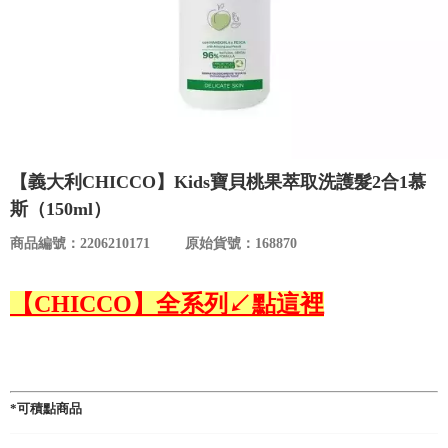
食品／健康食補
優惠券查詢
寵物
登入
名人嚴選
優惠活動
【義大利CHICCO】Kids寶貝桃果萃取洗護髮2合1慕
斯（150ml）
關於我們
商品編號：2206210171
原始貨號：168870
合作提案
【CHICCO】全系列↙點這裡
購物流程
會員專區
*可積點商品