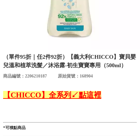
食品／健康食補
優惠券查詢
寵物
登入
名人嚴選
優惠活動
（單件95折｜任2件92折）【義大利CHICCO】寶貝嬰
兒溫和植萃洗髮／沐浴露-初生寶寶專用（500ml）
關於我們
商品編號：2206210187
原始貨號：168904
合作提案
【CHICCO】全系列↙點這裡
購物流程
會員專區
*可積點商品