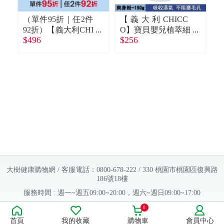
（單件95折｜任2件
【義大利CHICC
【
92折）【義大利CHI
O】寶貝嬰兒植萃細
嬰
$496
$256
CCO】寶貝嬰兒植
緻爽身粉（150g）
$1
萃洗髮／沐浴露-溫
和不流淚配方（500
ml）
大樹健康購物網 / 客服電話：0800-678-222 / 330 桃園市桃園區復興路
186號18樓
服務時間 : 週一~週五09:00~20:00，週六~週日09:00~17:00
Copyright © 2016 大樹連鎖藥局. All Rights Reserved.
0
首頁
我的收藏
購物車
會員中心
販售業者資料：