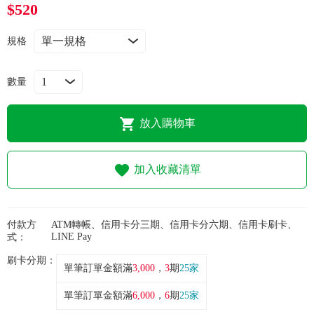
常見問題
$520
規格
折價券、紅利說明
數量
放入購物車
加入收藏清單
付款方
ATM轉帳、信用卡分三期、信用卡分六期、信用卡刷卡、
LINE Pay
式：
刷卡分期：
單筆訂單金額滿
3,000
，
3
期
25家
單筆訂單金額滿
6,000
，
6
期
25家