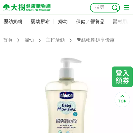
嬰幼奶粉
嬰幼尿布
婦幼
保健／營養品
醫材用品
嬰幼奶粉
會員資料及密碼修改
嬰幼尿布
常用收件人清單
首頁
婦幼
主打活動
💖結帳輸碼享優惠
抗菌
尿布
大樹獨家
益生菌
魚油
幼兒米餅
貓砂
奶瓶奶嘴
婦幼
訂單查詢
保健／營養品
收藏清單
醫材用品
紅利點數查詢
成人照護
購物金查詢
美容／個人清潔
優惠券領取