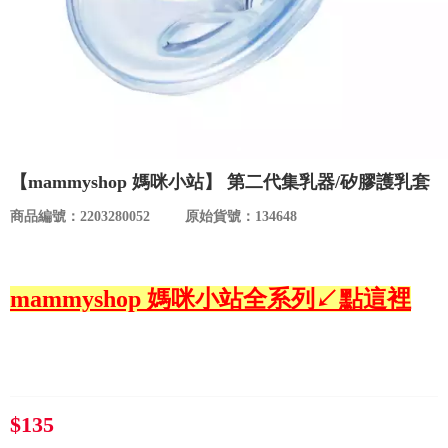
食品／健康食補
優惠券查詢
寵物
登入
名人嚴選
優惠活動
【mammyshop 媽咪小站】 第二代集乳器/矽膠護乳套
商品編號：2203280052
原始貨號：134648
關於我們
合作提案
mammyshop 媽咪小站全系列↙點這裡
購物流程
會員專區
$135