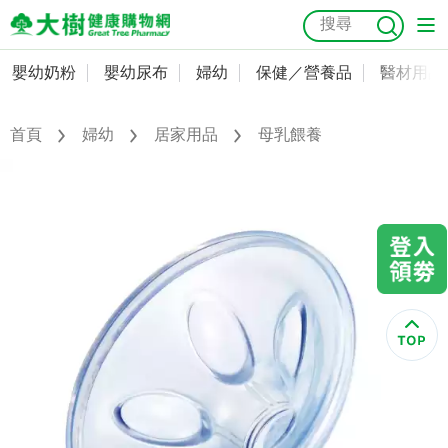
嬰幼奶粉
嬰幼尿布
婦幼
保健／營養品
醫材用品
嬰幼奶粉
會員資料及密碼修改
嬰幼尿布
常用收件人清單
首頁
婦幼
居家用品
母乳餵養
抗菌
尿布
大樹獨家
益生菌
魚油
幼兒米餅
貓砂
奶瓶奶嘴
婦幼
訂單查詢
保健／營養品
收藏清單
醫材用品
紅利點數查詢
成人照護
購物金查詢
美容／個人清潔
優惠券領取