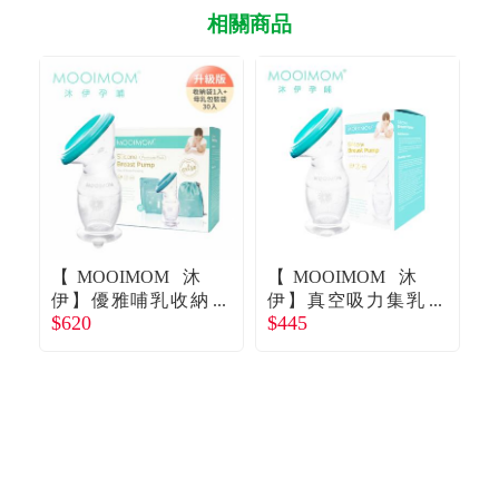
相關商品
【MOOIMOM 沐
【MOOIMOM 沐
【
伊】優雅哺乳收納
伊】真空吸力集乳
$620
$445
組－經典升級版
器
花
$1
(