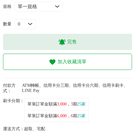
常見問題
規格
折價券、紅利說明
數量
完售
加入收藏清單
付款方
ATM轉帳、信用卡分三期、信用卡分六期、信用卡刷卡、
LINE Pay
式：
刷卡分期：
單筆訂單金額滿
3,000
，
3
期
25家
單筆訂單金額滿
6,000
，
6
期
25家
運送方式：
超取、宅配