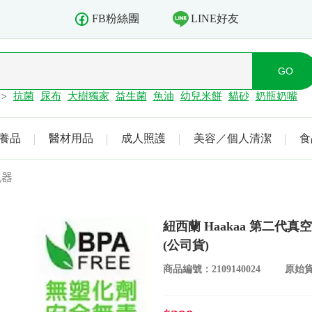
LINE好友
FB粉絲團
抗菌
尿布
大樹獨家
益生菌
魚油
幼兒米餅
貓砂
奶瓶奶嘴
>
養品
醫材用品
成人照護
美容／個人清潔
食
乳器
紐西蘭 Haakaa 第二代
(公司貨)
商品編號：2109140024
原始貨