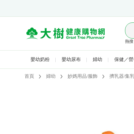
熱搜 
嬰幼奶粉
嬰幼尿布
婦幼
保健／營
首頁
婦幼
妙媽用品/服飾
擠乳器/集