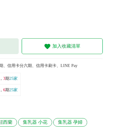
加入收藏清單
期、信用卡分六期、信用卡刷卡、LINE Pay
，
3
期
25家
，
6
期
25家
a 紐西蘭
集乳器 小花
集乳器 孕婦