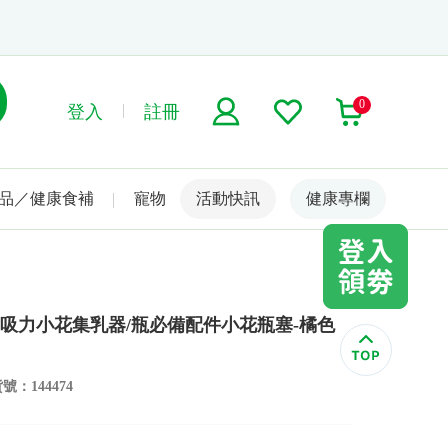
0
登入
註冊
品／健康食補
寵物
活動快訊
名人嚴選
健康專欄
真空吸力小花集乳器/瓶必備配件小花瓶塞-橘色
號：144474