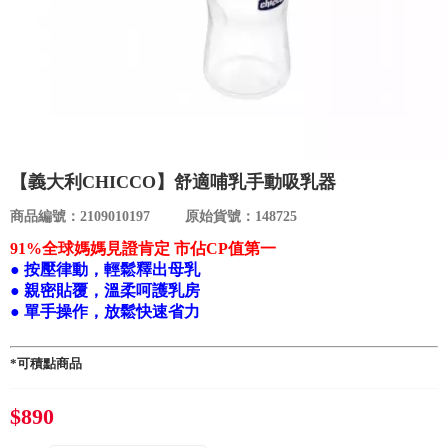
食品／健康食補
優惠券查詢
寵物
登入
名人嚴選
優惠活動
【義大利CHICCO】舒適哺乳手動吸乳器
商品編號：2109010197
原始貨號：148725
關於我們
91%全球媽媽見證肯定 市佔CP值第一
● 按壓律動，輕鬆釋出母乳
合作提案
● 親密貼覆，溫柔呵護乳房
● 單手操作，放鬆快速省力
購物流程
*可積點商品
會員專區
$890