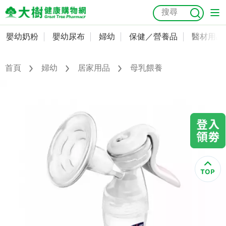
嬰幼奶粉
嬰幼尿布
婦幼
保健／營養品
醫材用品
嬰幼奶粉
會員資料及密碼修改
嬰幼尿布
常用收件人清單
首頁
婦幼
居家用品
母乳餵養
抗菌
尿布
大樹獨家
益生菌
魚油
幼兒米餅
貓砂
奶瓶奶嘴
婦幼
訂單查詢
保健／營養品
收藏清單
醫材用品
紅利點數查詢
成人照護
購物金查詢
美容／個人清潔
優惠券領取