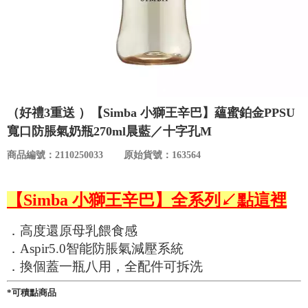
食品／健康食補
優惠券查詢
寵物
登入
名人嚴選
（好禮3重送 ）【Simba 小獅王辛巴】蘊蜜鉑金PPSU
優惠活動
寬口防脹氣奶瓶270ml晨藍／十字孔M
商品編號：2110250033
原始貨號：163564
關於我們
【Simba 小獅王辛巴】全系列↙點這裡
合作提案
．高度還原母乳餵食感
購物流程
．Aspir5.0智能防脹氣減壓系統
．換個蓋一瓶八用，全配件可拆洗
會員專區
*可積點商品