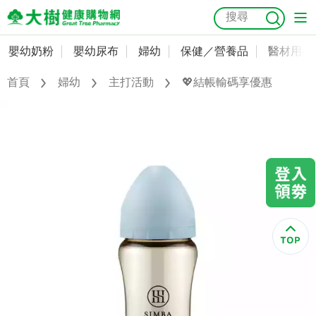
嬰幼奶粉
嬰幼尿布
婦幼
保健／營養品
醫材用品
嬰幼奶粉
會員資料及密碼修改
首頁
婦幼
主打活動
💖結帳輸碼享優惠
嬰幼尿布
常用收件人清單
抗菌
尿布
大樹獨家
益生菌
魚油
幼兒米餅
貓砂
奶瓶奶嘴
婦幼
訂單查詢
保健／營養品
收藏清單
醫材用品
紅利點數查詢
成人照護
購物金查詢
美容／個人清潔
優惠券領取