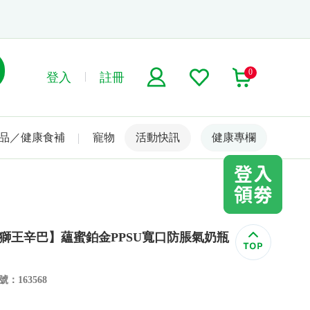
0
登入
註冊
品／健康食補
寵物
活動快訊
名人嚴選
健康專欄
 小獅王辛巴】蘊蜜鉑金PPSU寬口防脹氣奶瓶
：163568