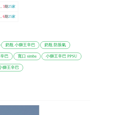
，
3
期
25家
，
6
期
25家
奶瓶 小獅王辛巴
奶瓶 防脹氣
王辛巴
寬口 simba
小獅王辛巴 PPSU
 小獅王辛巴