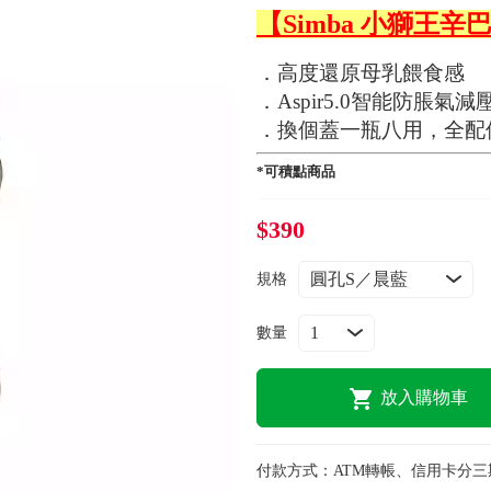
【Simba 小獅王
．高度還原母乳餵食感
．Aspir5.0智能防脹氣
．換個蓋一瓶八用，全配
*可積點商品
$390
規格
數量
放入購物車
付款方式：
ATM轉帳、信用卡分三