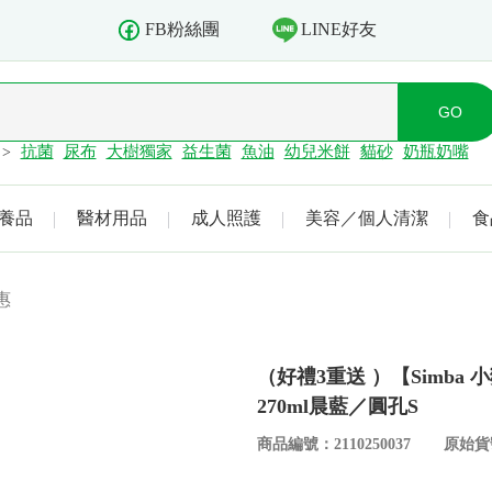
LINE好友
FB粉絲團
抗菌
尿布
大樹獨家
益生菌
魚油
幼兒米餅
貓砂
奶瓶奶嘴
>
養品
醫材用品
成人照護
美容／個人清潔
食
惠
（好禮3重送 ）【Simba
270ml晨藍／圓孔S
商品編號：2110250037
原始貨號