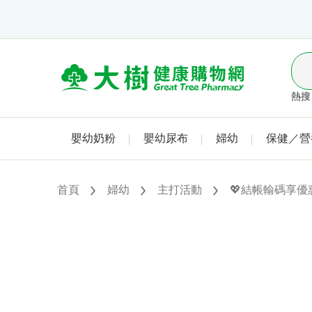
熱搜 
嬰幼奶粉
嬰幼尿布
婦幼
保健／營
首頁
婦幼
主打活動
💖結帳輸碼享優