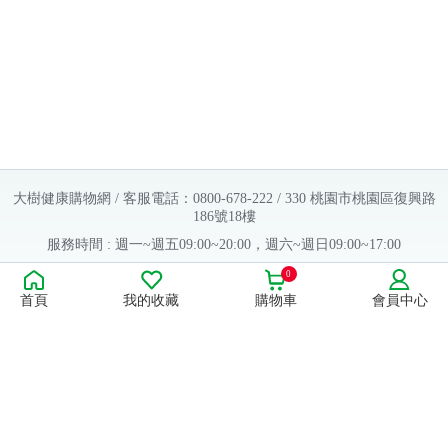
大樹健康購物網 / 客服電話：0800-678-222 / 330 桃園市桃園區復興路
186號18樓
服務時間 : 週一~週五09:00~20:00，週六~週日09:00~17:00
Copyright © 2016 大樹連鎖藥局. All Rights Reserved.
0
首頁
我的收藏
購物車
會員中心
販售業者資料：
許可執照字號：桃字市藥販字第623202B480 號
藥商名稱：大樹醫藥股份有限公司
藥商地址：桃園市桃園區復興路186號18樓
食品業者登錄字號：H-112803476-00000-6
康德科技 系統設計