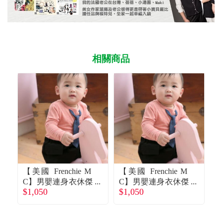
相關商品
【美國 Frenchie M
【美國 Frenchie M
【
C】男嬰連身衣休傑
C】男嬰連身衣休傑
$1,050
$1,050
$
克慢(長袖)9M廠商
克慢(長袖)6M廠商
葛
直送
直送