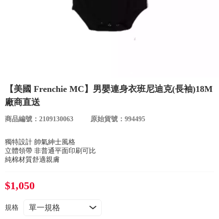
食品／健康食補
優惠券查詢
寵物
登入
名人嚴選
優惠活動
【美國 Frenchie MC】男嬰連身衣班尼迪克(長袖)18M
廠商直送
關於我們
商品編號：2109130063
原始貨號：994495
合作提案
獨特設計 帥氣紳士風格
立體領帶 非普通平面印刷可比
純棉材質舒適親膚
購物流程
$1,050
會員專區
規格