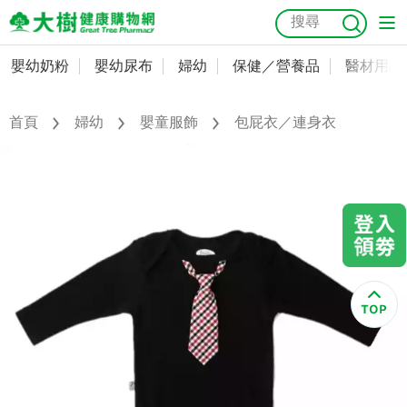
嬰幼奶粉
嬰幼尿布
婦幼
保健／營養品
醫材用品
嬰幼奶粉
會員資料及密碼修改
嬰幼尿布
常用收件人清單
首頁
婦幼
嬰童服飾
包屁衣／連身衣
抗菌
尿布
大樹獨家
益生菌
魚油
幼兒米餅
貓砂
奶瓶奶嘴
婦幼
訂單查詢
保健／營養品
收藏清單
醫材用品
紅利點數查詢
成人照護
購物金查詢
美容／個人清潔
優惠券領取