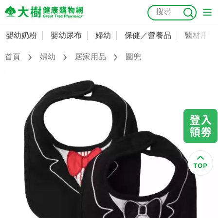
嬰幼奶粉
嬰幼尿布
婦幼
保健／營養品
醫材用品
嬰幼奶粉
會員資料及密碼修改
首頁
婦幼
居家用品
圍兜
嬰幼尿布
常用收件人清單
抗菌
尿布
大樹獨家
益生菌
魚油
幼兒米餅
貓砂
奶瓶奶嘴
婦幼
訂單查詢
保健／營養品
收藏清單
醫材用品
紅利點數查詢
成人照護
購物金查詢
美容／個人清潔
優惠券領取