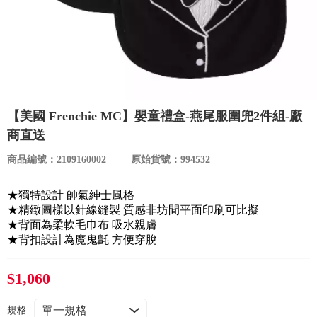
食品／健康食補
優惠券查詢
寵物
登入
名人嚴選
【美國 Frenchie MC】嬰童禮盒-燕尾服圍兜2件組-廠
優惠活動
商直送
商品編號：2109160002
原始貨號：994532
關於我們
★獨特設計 帥氣紳士風格
合作提案
★精緻圖樣以針線縫製 質感非坊間平面印刷可比擬
★背面為柔軟毛巾布 吸水親膚
★背扣設計為魔鬼氈 方便穿脫
購物流程
$1,060
會員專區
規格