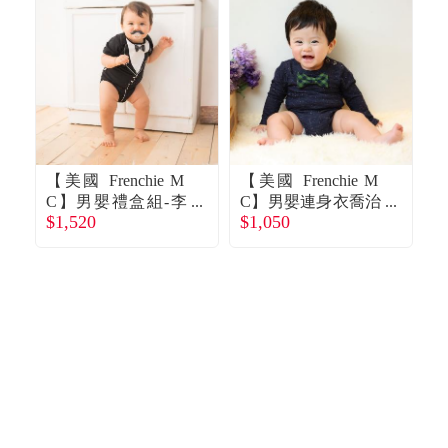
【美國 Frenchie M
【美國 Frenchie M
【
C】男嬰禮盒組-李
C】男嬰連身衣喬治
$1,520
$1,050
$
傲納多紳士版(連身
嗑隆尼(長袖)6M廠
迪
衣+圍兜)短袖24M-
商直送
廠商直送