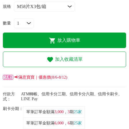
常見問題
規格
折價券、紅利說明
數量
放入購物車
加入收藏清單
活動
📢滿意寶寶｜優惠價(8/6-8/12)
付款方
ATM轉帳、信用卡分三期、信用卡分六期、信用卡刷卡、
LINE Pay
式：
刷卡分期：
單筆訂單金額滿
3,000
，
3
期
25家
單筆訂單金額滿
6,000
，
6
期
25家