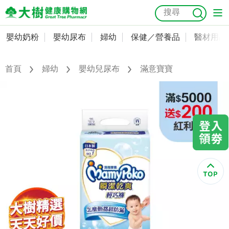
嬰幼奶粉
嬰幼尿布
婦幼
保健／營養品
醫材用品
嬰幼奶粉
會員資料及密碼修改
嬰幼尿布
常用收件人清單
首頁
婦幼
嬰幼兒尿布
滿意寶寶
抗菌
尿布
大樹獨家
益生菌
魚油
幼兒米餅
貓砂
奶瓶奶嘴
婦幼
訂單查詢
保健／營養品
收藏清單
醫材用品
紅利點數查詢
成人照護
購物金查詢
美容／個人清潔
優惠券領取