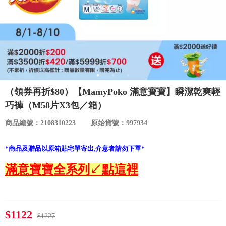
食品／健康食補
優惠券查詢
寵物
登入
名人嚴選
優惠活動
（領券再折$80）【MamyPoko 滿意寶寶】瞬潔乾爽輕
巧褲（M58片X3包／箱）
關於我們
商品編號：2108310223
原始貨號：997934
合作提案
*商品及贈品以原箱貼宅單寄出,介意者請勿下單*
滿意寶寶全系列↙點這裡
購物流程
會員專區
$1122
$1227