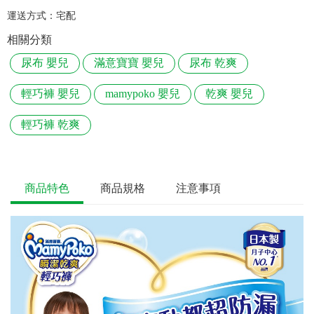
運送方式：
宅配
相關分類
尿布 嬰兒
滿意寶寶 嬰兒
尿布 乾爽
輕巧褲 嬰兒
mamypoko 嬰兒
乾爽 嬰兒
輕巧褲 乾爽
商品特色
商品規格
注意事項