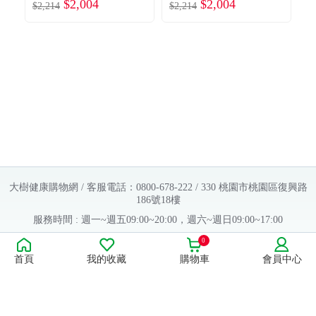
$2,004
$2,004
寶寶】瞬潔乾爽輕
寶寶】瞬潔乾爽輕
$2,214
$2,214
$1
巧褲男用（XXXL1
巧褲女用（XXXL1
4片X6包／箱）
4片X6包／箱）
大樹健康購物網 / 客服電話：0800-678-222 / 330 桃園市桃園區復興路
186號18樓
服務時間 : 週一~週五09:00~20:00，週六~週日09:00~17:00
Copyright © 2016 大樹連鎖藥局. All Rights Reserved.
0
首頁
我的收藏
購物車
會員中心
販售業者資料：
許可執照字號：桃字市藥販字第623202B480 號
藥商名稱：大樹醫藥股份有限公司
藥商地址：桃園市桃園區復興路186號18樓
食品業者登錄字號：H-112803476-00000-6