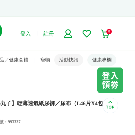
0
登入
註冊
品／健康食補
寵物
活動快訊
名人嚴選
健康專欄
丸子】輕薄透氣紙尿褲／尿布（L46片X4包
：993337