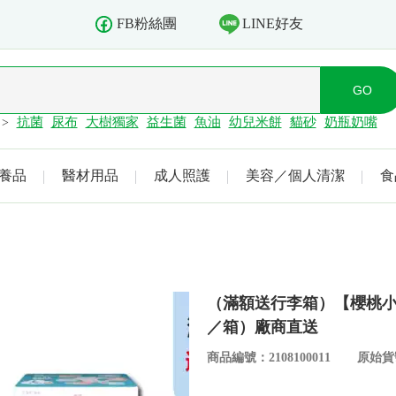
LINE好友
FB粉絲團
抗菌
尿布
大樹獨家
益生菌
魚油
幼兒米餅
貓砂
奶瓶奶嘴
>
養品
醫材用品
成人照護
美容／個人清潔
食
（滿額送行李箱）【櫻桃小
／箱）廠商直送
商品編號：2108100011
原始貨號