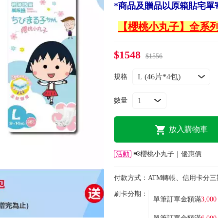
*商品及贈品以原箱貼宅單
【櫻桃小丸子】全系
$1548
$1556
規格
數量
放入購物車
活動
📢櫻桃小丸子｜優惠價
付款方式：
ATM轉帳、信用卡分三
刷卡分期：
單筆訂單金額滿
3,000