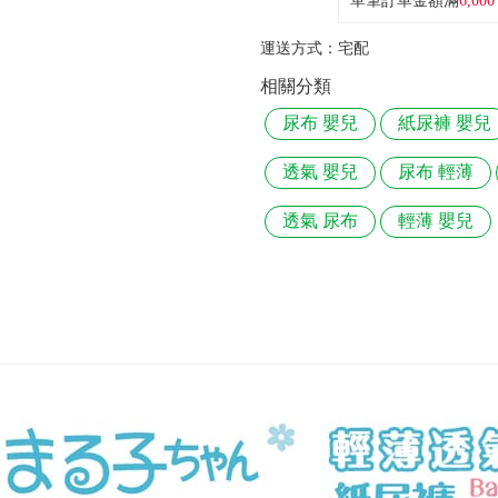
單筆訂單金額滿
6,000
運送方式：
宅配
相關分類
尿布 嬰兒
紙尿褲 嬰兒
透氣 嬰兒
尿布 輕薄
透氣 尿布
輕薄 嬰兒