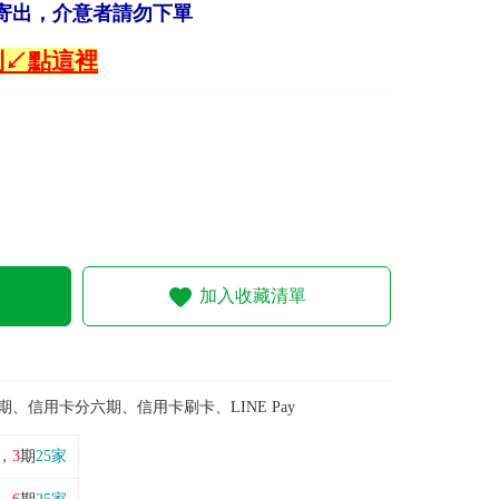
寄出，介意者請勿下單
列↙點這裡
加入收藏清單
期、信用卡分六期、信用卡刷卡、LINE Pay
，
3
期
25家