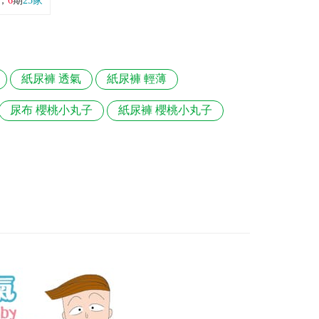
，
6
期
25家
紙尿褲 透氣
紙尿褲 輕薄
尿布 櫻桃小丸子
紙尿褲 櫻桃小丸子