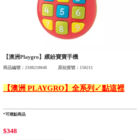
食品／健康食補
優惠券查詢
寵物
登入
名人嚴選
優惠活動
【澳洲Playgro】繽紛寶寶手機
商品編號：2108210048
原始貨號：150211
關於我們
【澳洲 PLAYGRO】全系列↙點這裡
合作提案
購物流程
*可積點商品
會員專區
$348