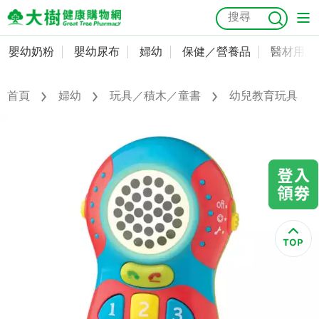
嬰幼奶粉
嬰幼尿布
婦幼
保健／營養品
醫材用品
嬰幼奶粉
會員資料及密碼修改
嬰幼尿布
常用收件人清單
首頁
婦幼
玩具／積木／童書
幼兒教育玩具
抗菌
尿布
大樹獨家
益生菌
魚油
幼兒米餅
貓砂
奶瓶奶嘴
婦幼
訂單查詢
保健／營養品
收藏清單
醫材用品
紅利點數查詢
成人照護
購物金查詢
美容／個人清潔
優惠券領取