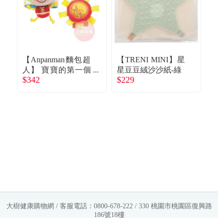
【Anpanman麵包超
【TRENI MINI】星
【
人】 寶寶的第一個
星豆豆絨沙沙紙-綠
$342
$229
$
腕帶搖鈴
大樹健康購物網 / 客服電話：0800-678-222 / 330 桃園市桃園區復興路
186號18樓